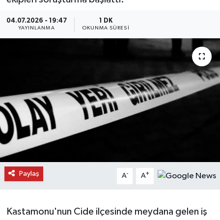
Daday Haberleri
04.07.2026 - 19:47
1 DK
YAYINLANMA
OKUNMA SÜRESI
Devrekani Haberleri
Doğanyurt Haberleri
Hanönü Haberleri
İhsangazi Haberleri
İnebolu Haberleri
Küre Haberleri
Paylaş
-
+
A
A
Merkez Haberleri
Kastamonu'nun Cide ilçesinde meydana gelen iş
Pınarbaşı Haberleri