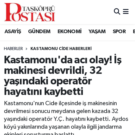
Kastamonu Vefat Edenler
ASAYİŞ
GÜNDEM
EKONOMİ
YAŞAM
SPOR
Abana Haberleri
HABERLER
KASTAMONU CIDE HABERLERI
Ağlı Haberleri
Kastamonu'da acı olay! İş
makinesi devrildi, 32
Araç Haberleri
yaşındaki operatör
Azdavay Haberleri
hayatını kaybetti
Bozkurt Haberleri
Kastamonu'nun Cide ilçesinde iş makinesinin
devrilmesi sonucu meydana gelen kazada 32
Çatalzeytin Haberleri
yaşındaki operatör Y.Ç. hayatını kaybetti. Aydos
köyü yakınlarında yaşanan olayla ilgili jandarma
Cide Haberleri
ekipleri soruşturma başlattı.