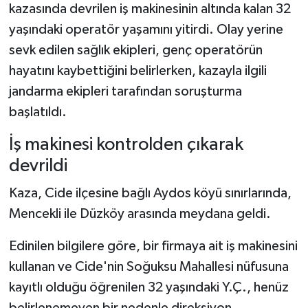
kazasında devrilen iş makinesinin altında kalan 32
yaşındaki operatör yaşamını yitirdi. Olay yerine
Şenpazar Haberleri
sevk edilen sağlık ekipleri, genç operatörün
Seydiler Haberleri
hayatını kaybettiğini belirlerken, kazayla ilgili
jandarma ekipleri tarafından soruşturma
Taşköprü Haberleri
başlatıldı.
Tosya Haberleri
İş makinesi kontrolden çıkarak
devrildi
Karadeniz Haberleri
Kaza, Cide ilçesine bağlı Aydos köyü sınırlarında,
Ulusal Haberler
Mencekli ile Düzköy arasında meydana geldi.
Teknoloji Haberleri
Edinilen bilgilere göre, bir firmaya ait iş makinesini
kullanan ve Cide'nin Soğuksu Mahallesi nüfusuna
Siyaset Haberleri
kayıtlı olduğu öğrenilen 32 yaşındaki Y.Ç., henüz
belirlenemeyen bir nedenle direksiyon