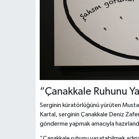
“Çanakkale Ruhunu Ya
Serginin küratörlüğünü yürüten Mustafa 
Kartal, serginin Çanakkale Deniz Zaferi
gönderme yapmak amacıyla hazırlandığı
“Çanakkale ruhunu yaşatabilmek adına,