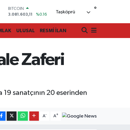
°
DOLAR
Taşköprü
47,6704
%0
EURO
55,0406
%-0.08
MLAK
ULUSAL
RESMİ İLAN
STERLİN
64,2143
%0
GRAM ALTIN
6500.87
%0.12
le Zaferi
BİST100
13.799
%70
BITCOIN
3.081.603,11
%0.16
la 19 sanatçının 20 eserinden
-
+
A
A