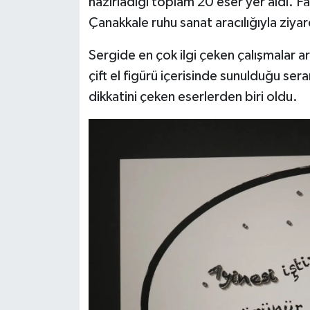
hazırladığı toplam 20 eser yer aldı. Fa
Çanakkale ruhu sanat aracılığıyla ziya
Sergide en çok ilgi çeken çalışmalar a
çift el figürü içerisinde sunulduğu sera
dikkatini çeken eserlerden biri oldu.