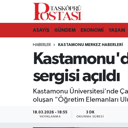
Kastamonu Vefat Edenler
ASAYİŞ
GÜNDEM
EKONOMİ
YAŞAM
Abana Haberleri
HABERLER
KASTAMONU MERKEZ HABERLERI
Ağlı Haberleri
Kastamonu'da
Araç Haberleri
sergisi açıldı
Azdavay Haberleri
Kastamonu Üniversitesi’nde Çana
Bozkurt Haberleri
oluşan “Öğretim Elemanları Ulu
Çatalzeytin Haberleri
18.03.2026 - 18:55
3 DK
YAYINLANMA
OKUNMA SÜRESI
Cide Haberleri