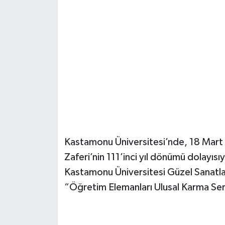
Şenpazar Haberleri
Seydiler Haberleri
Taşköprü Haberleri
Tosya Haberleri
Karadeniz Haberleri
Kastamonu Üniversitesi’nde, 18 Mart
Ulusal Haberler
Zaferi’nin 111’inci yıl dönümü dolayısıy
Kastamonu Üniversitesi Güzel Sanatlar
Teknoloji Haberleri
“Öğretim Elemanları Ulusal Karma Sergis
Siyaset Haberleri