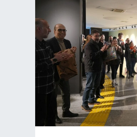
Daday Haberleri
Devrekani Haberleri
Doğanyurt Haberleri
Hanönü Haberleri
İhsangazi Haberleri
İnebolu Haberleri
Küre Haberleri
Merkez Haberleri
Pınarbaşı Haberleri