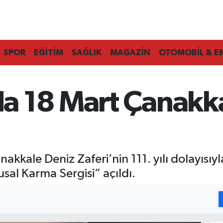
SPOR
EĞİTİM
SAĞLIK
MAGAZİN
OTOMOBİL & E
 18 Mart Çanakka
kkale Deniz Zaferi’nin 111. yılı dolayısıy
sal Karma Sergisi” açıldı.