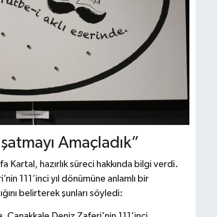
şatmayı Amaçladık”
Kartal, hazırlık süreci hakkında bilgi verdi.
’nin 111’inci yıl dönümüne anlamlı bir
nı belirterek şunları söyledi:
 Çanakkale Deniz Zaferi'nin 111'inci