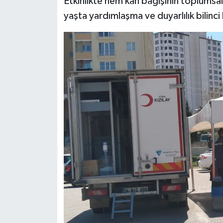
Etkinlikte hem kan bağışının toplumsa
Dünya Haberleri
yaşta yardımlaşma ve duyarlılık bilinc
Yerel Haberler
Haber Arşivi