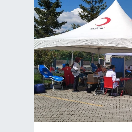
Daday Haberleri
Devrekani Haberleri
Doğanyurt Haberleri
Hanönü Haberleri
İhsangazi Haberleri
İnebolu Haberleri
Küre Haberleri
Merkez Haberleri
Pınarbaşı Haberleri