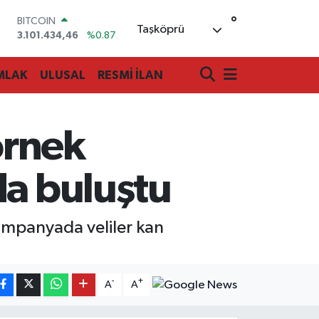
3.101.434,46
%0.87
°
DOLAR
Taşköprü
47,7436
%0.18
EURO
55,2510
%0.32
MLAK
ULUSAL
RESMİ İLAN
STERLİN
64,4811
%0.38
GRAM ALTIN
6660.55
%0.03
örnek
BİST100
13.779
%-14
da buluştu
ampanyada veliler kan
-
+
A
A