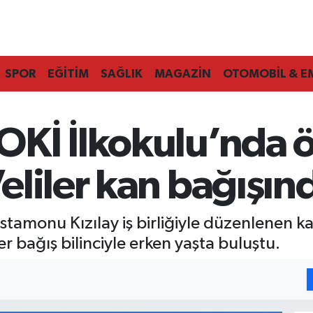
SPOR
EĞİTİM
SAĞLIK
MAGAZİN
OTOMOBİL & E
Kİ İlkokulu’nda 
liler kan bağışın
tamonu Kızılay iş birliğiyle düzenlenen k
 bağış bilinciyle erken yaşta buluştu.