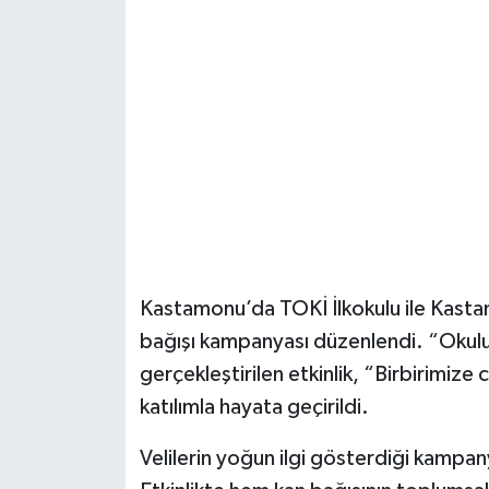
Şenpazar Haberleri
Seydiler Haberleri
Taşköprü Haberleri
Tosya Haberleri
Karadeniz Haberleri
Kastamonu’da TOKİ İlkokulu ile Kastamo
Ulusal Haberler
bağışı kampanyası düzenlendi. “Okul
gerçekleştirilen etkinlik, “Birbirimize
Teknoloji Haberleri
katılımla hayata geçirildi.
Siyaset Haberleri
Velilerin yoğun ilgi gösterdiği kampan