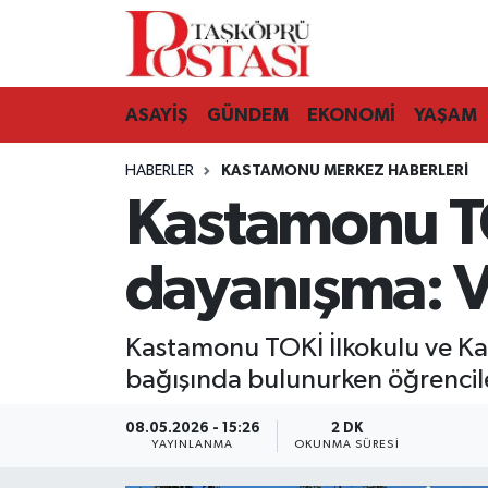
Kastamonu Vefat Edenler
ASAYİŞ
GÜNDEM
EKONOMİ
YAŞAM
Abana Haberleri
HABERLER
KASTAMONU MERKEZ HABERLERI
Ağlı Haberleri
Kastamonu TO
Araç Haberleri
dayanışma: Ve
Azdavay Haberleri
Kastamonu TOKİ İlkokulu ve Kas
Bozkurt Haberleri
bağışında bulunurken öğrenciler
Çatalzeytin Haberleri
08.05.2026 - 15:26
2 DK
YAYINLANMA
OKUNMA SÜRESI
Cide Haberleri