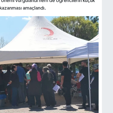
l önemi vurgulandı hem de öğrencilerin küçük
i kazanması amaçlandı.