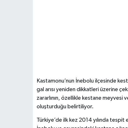
Şenpazar Haberleri
Seydiler Haberleri
Taşköprü Haberleri
Tosya Haberleri
Karadeniz Haberleri
Kastamonu’nun İnebolu ilçesinde kestan
Ulusal Haberler
gal arısı yeniden dikkatleri üzerine çek
zararlının, özellikle kestane meyvesi 
Teknoloji Haberleri
oluşturduğu belirtiliyor.
Siyaset Haberleri
Türkiye’de ilk kez 2014 yılında tespit e