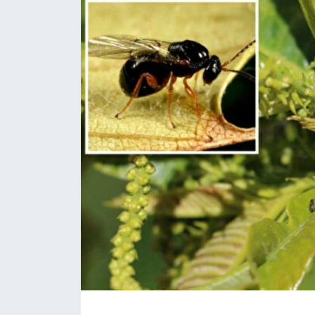
Daday Haberleri
Devrekani Haberleri
Doğanyurt Haberleri
Hanönü Haberleri
İhsangazi Haberleri
İnebolu Haberleri
Küre Haberleri
Merkez Haberleri
Pınarbaşı Haberleri