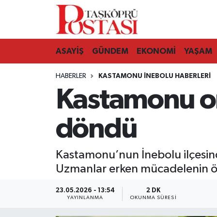
Kastamonu Vefat Edenler
ASAYİŞ
GÜNDEM
EKONOMİ
YAŞAM
Abana Haberleri
HABERLER
KASTAMONU İNEBOLU HABERLERI
Ağlı Haberleri
Kastamonu orm
Araç Haberleri
döndü
Azdavay Haberleri
Kastamonu’nun İnebolu ilçesinde
Bozkurt Haberleri
Uzmanlar erken mücadelenin ön
Çatalzeytin Haberleri
23.05.2026 - 13:54
2 DK
YAYINLANMA
OKUNMA SÜRESI
Cide Haberleri