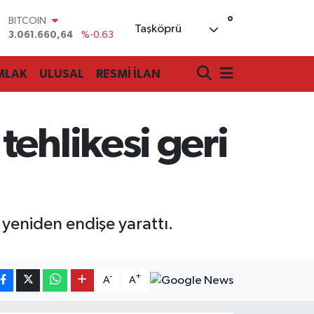
°
DOLAR
Taşköprü
47,6704
%0
EURO
55,0406
%-0.08
MLAK
ULUSAL
RESMİ İLAN
STERLİN
64,2143
%0
GRAM ALTIN
6510.40
%0.45
ehlikesi geri
BİST100
13.799
%70
BITCOIN
3.061.660,64
%-0.63
 yeniden endişe yarattı.
-
+
A
A