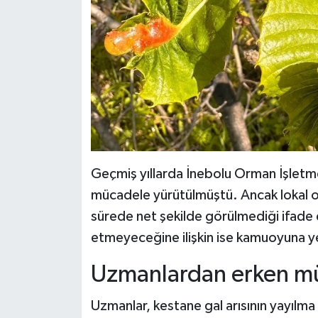
Geçmiş yıllarda İnebolu Orman İşletmesi
mücadele yürütülmüştü. Ancak lokal ola
sürede net şekilde görülmediği ifade 
etmeyeceğine ilişkin ise kamuoyuna ye
Uzmanlardan erken m
Uzmanlar, kestane gal arısının yayılma 