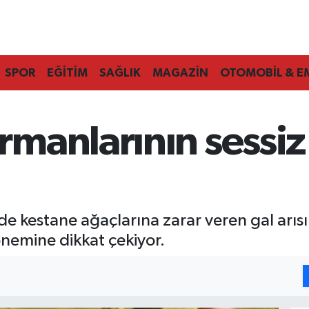
SPOR
EĞİTİM
SAĞLIK
MAGAZİN
OTOMOBİL & E
anlarının sessiz t
 kestane ağaçlarına zarar veren gal arısı
emine dikkat çekiyor.