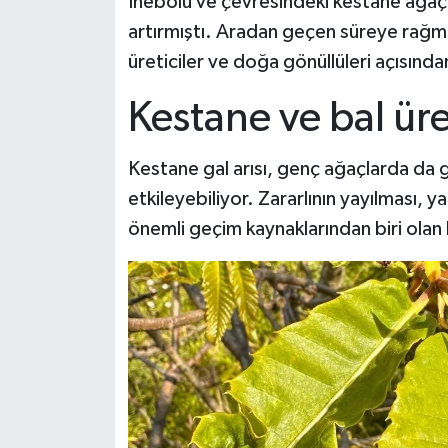
İnebolu ve çevresindeki kestane ağaçl
Dünya Haberleri
artırmıştı. Aradan geçen süreye rağme
Yerel Haberler
üreticiler ve doğa gönüllüleri açısında
Kestane ve bal üre
Haber Arşivi
Kestane gal arısı, genç ağaçlarda da g
etkileyebiliyor. Zararlının yayılması, 
önemli geçim kaynaklarından biri olan 