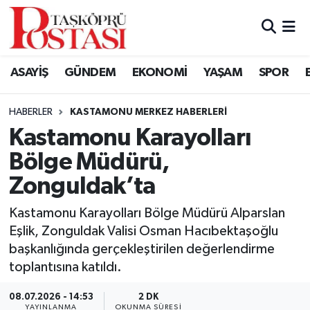
Kastamonu Vefat Edenler
ASAYİŞ
GÜNDEM
EKONOMİ
YAŞAM
SPOR
Abana Haberleri
HABERLER
KASTAMONU MERKEZ HABERLERI
Ağlı Haberleri
Kastamonu Karayolları
Bölge Müdürü,
Araç Haberleri
Zonguldak’ta
Azdavay Haberleri
Kastamonu Karayolları Bölge Müdürü Alparslan
Bozkurt Haberleri
Eşlik, Zonguldak Valisi Osman Hacıbektaşoğlu
başkanlığında gerçekleştirilen değerlendirme
Çatalzeytin Haberleri
toplantısına katıldı.
08.07.2026 - 14:53
2 DK
Cide Haberleri
YAYINLANMA
OKUNMA SÜRESI