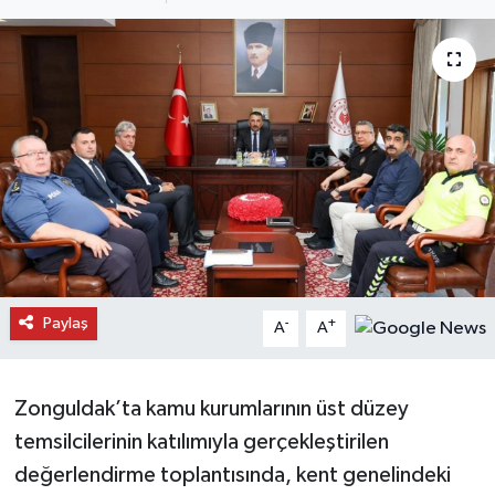
Daday Haberleri
Devrekani Haberleri
Doğanyurt Haberleri
Hanönü Haberleri
İhsangazi Haberleri
İnebolu Haberleri
Paylaş
-
+
A
A
Küre Haberleri
Zonguldak’ta kamu kurumlarının üst düzey
Merkez Haberleri
temsilcilerinin katılımıyla gerçekleştirilen
değerlendirme toplantısında, kent genelindeki
Pınarbaşı Haberleri