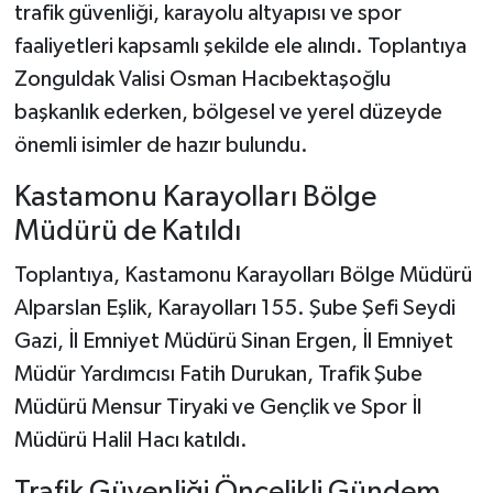
trafik güvenliği, karayolu altyapısı ve spor
faaliyetleri kapsamlı şekilde ele alındı. Toplantıya
Şenpazar Haberleri
Zonguldak Valisi Osman Hacıbektaşoğlu
Seydiler Haberleri
başkanlık ederken, bölgesel ve yerel düzeyde
önemli isimler de hazır bulundu.
Taşköprü Haberleri
Kastamonu Karayolları Bölge
Tosya Haberleri
Müdürü de Katıldı
Toplantıya, Kastamonu Karayolları Bölge Müdürü
Karadeniz Haberleri
Alparslan Eşlik, Karayolları 155. Şube Şefi Seydi
Ulusal Haberler
Gazi, İl Emniyet Müdürü Sinan Ergen, İl Emniyet
Müdür Yardımcısı Fatih Durukan, Trafik Şube
Teknoloji Haberleri
Müdürü Mensur Tiryaki ve Gençlik ve Spor İl
Müdürü Halil Hacı katıldı.
Siyaset Haberleri
Trafik Güvenliği Öncelikli Gündem