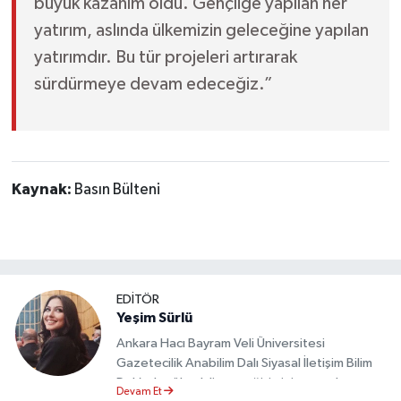
büyük kazanım oldu. Gençliğe yapılan her
yatırım, aslında ülkemizin geleceğine yapılan
yatırımdır. Bu tür projeleri artırarak
sürdürmeye devam edeceğiz.”
Kaynak:
Basın Bülteni
EDİTÖR
Yeşim Sürlü
Ankara Hacı Bayram Veli Üniversitesi
Gazetecilik Anabilim Dalı Siyasal İletişim Bilim
Dalı’nda yüksek lisans eğitimini tamamlamıştır.
Devam Et