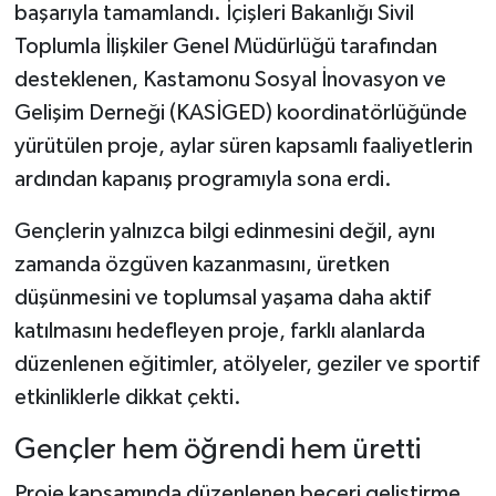
başarıyla tamamlandı. İçişleri Bakanlığı Sivil
Toplumla İlişkiler Genel Müdürlüğü tarafından
Şenpazar Haberleri
desteklenen, Kastamonu Sosyal İnovasyon ve
Seydiler Haberleri
Gelişim Derneği (KASİGED) koordinatörlüğünde
yürütülen proje, aylar süren kapsamlı faaliyetlerin
Taşköprü Haberleri
ardından kapanış programıyla sona erdi.
Tosya Haberleri
Gençlerin yalnızca bilgi edinmesini değil, aynı
zamanda özgüven kazanmasını, üretken
Karadeniz Haberleri
düşünmesini ve toplumsal yaşama daha aktif
katılmasını hedefleyen proje, farklı alanlarda
Ulusal Haberler
düzenlenen eğitimler, atölyeler, geziler ve sportif
Teknoloji Haberleri
etkinliklerle dikkat çekti.
Gençler hem öğrendi hem üretti
Siyaset Haberleri
Proje kapsamında düzenlenen beceri geliştirme