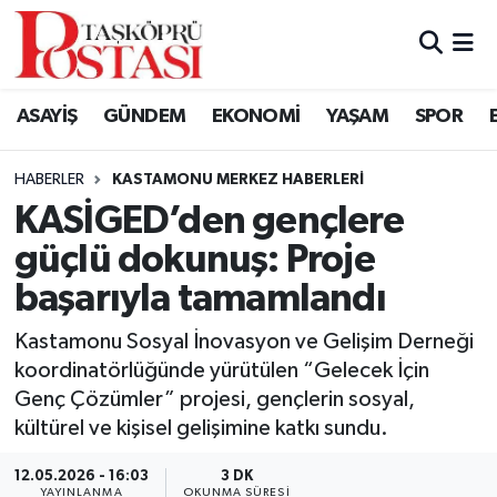
Kastamonu Vefat Edenler
ASAYİŞ
GÜNDEM
EKONOMİ
YAŞAM
SPOR
Abana Haberleri
HABERLER
KASTAMONU MERKEZ HABERLERI
Ağlı Haberleri
KASİGED’den gençlere
güçlü dokunuş: Proje
Araç Haberleri
başarıyla tamamlandı
Azdavay Haberleri
Kastamonu Sosyal İnovasyon ve Gelişim Derneği
Bozkurt Haberleri
koordinatörlüğünde yürütülen “Gelecek İçin
Genç Çözümler” projesi, gençlerin sosyal,
Çatalzeytin Haberleri
kültürel ve kişisel gelişimine katkı sundu.
12.05.2026 - 16:03
3 DK
Cide Haberleri
YAYINLANMA
OKUNMA SÜRESI