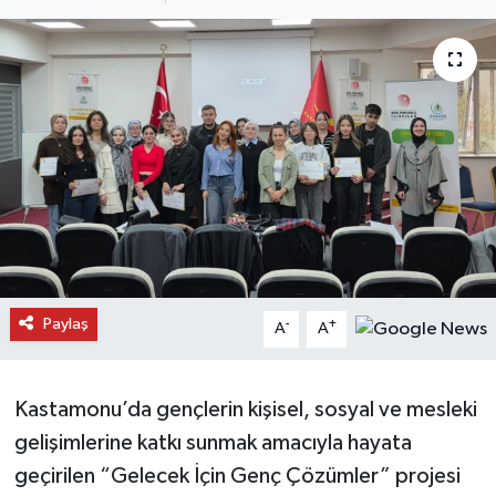
Daday Haberleri
Devrekani Haberleri
Doğanyurt Haberleri
Hanönü Haberleri
İhsangazi Haberleri
İnebolu Haberleri
Paylaş
-
+
A
A
Küre Haberleri
Kastamonu’da gençlerin kişisel, sosyal ve mesleki
Merkez Haberleri
gelişimlerine katkı sunmak amacıyla hayata
geçirilen “Gelecek İçin Genç Çözümler” projesi
Pınarbaşı Haberleri