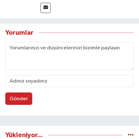
Sosyal medya platformları ve seçimlere dair
akademik çalışmalar gerçekleştirmiştir.
Taşköprü Postası internet haber sitesinde
internet editörü olarak görev yapmaktadır.
Yorumlar
Gönder
Yükleniyor...