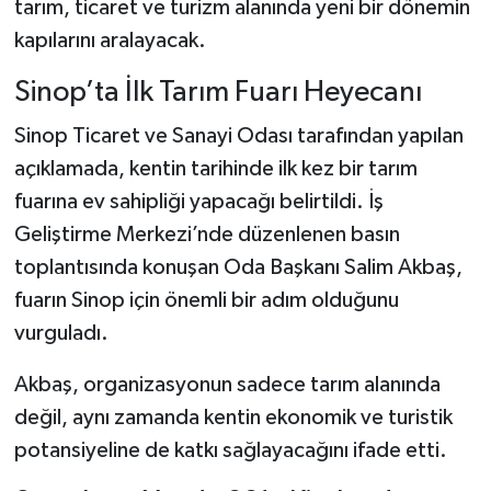
tarım, ticaret ve turizm alanında yeni bir dönemin
kapılarını aralayacak.
Şenpazar Haberleri
Sinop’ta İlk Tarım Fuarı Heyecanı
Seydiler Haberleri
Sinop Ticaret ve Sanayi Odası tarafından yapılan
Taşköprü Haberleri
açıklamada, kentin tarihinde ilk kez bir tarım
fuarına ev sahipliği yapacağı belirtildi. İş
Tosya Haberleri
Geliştirme Merkezi’nde düzenlenen basın
toplantısında konuşan Oda Başkanı Salim Akbaş,
Karadeniz Haberleri
fuarın Sinop için önemli bir adım olduğunu
Ulusal Haberler
vurguladı.
Akbaş, organizasyonun sadece tarım alanında
Teknoloji Haberleri
değil, aynı zamanda kentin ekonomik ve turistik
Siyaset Haberleri
potansiyeline de katkı sağlayacağını ifade etti.