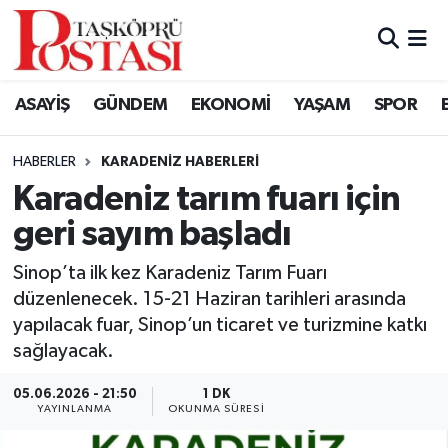
Kastamonu Vefat Edenler
ASAYİŞ
GÜNDEM
EKONOMİ
YAŞAM
SPOR
Abana Haberleri
HABERLER
KARADENIZ HABERLERI
Ağlı Haberleri
Karadeniz tarım fuarı için
geri sayım başladı
Araç Haberleri
Sinop’ta ilk kez Karadeniz Tarım Fuarı
Azdavay Haberleri
düzenlenecek. 15-21 Haziran tarihleri arasında
yapılacak fuar, Sinop’un ticaret ve turizmine katkı
Bozkurt Haberleri
sağlayacak.
Çatalzeytin Haberleri
05.06.2026 - 21:50
1 DK
YAYINLANMA
OKUNMA SÜRESI
Cide Haberleri