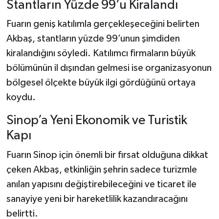
Stantların Yüzde 99’u Kiralandı
Dünya Haberleri
Fuarın geniş katılımla gerçekleşeceğini belirten
Yerel Haberler
Akbaş, stantların yüzde 99’unun şimdiden
kiralandığını söyledi. Katılımcı firmaların büyük
Haber Arşivi
bölümünün il dışından gelmesi ise organizasyonun
bölgesel ölçekte büyük ilgi gördüğünü ortaya
koydu.
Sinop’a Yeni Ekonomik ve Turistik
Kapı
Fuarın Sinop için önemli bir fırsat olduğuna dikkat
çeken Akbaş, etkinliğin şehrin sadece turizmle
anılan yapısını değiştirebileceğini ve ticaret ile
sanayiye yeni bir hareketlilik kazandıracağını
belirtti.