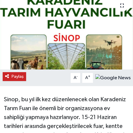
Daday Haberleri
Devrekani Haberleri
Doğanyurt Haberleri
Hanönü Haberleri
İhsangazi Haberleri
Paylaş
-
+
A
A
İnebolu Haberleri
Sinop, bu yıl ilk kez düzenlenecek olan Karadeniz
Küre Haberleri
Tarım Fuarı ile önemli bir organizasyona ev
Merkez Haberleri
sahipliği yapmaya hazırlanıyor. 15-21 Haziran
tarihleri arasında gerçekleştirilecek fuar, kentte
Pınarbaşı Haberleri