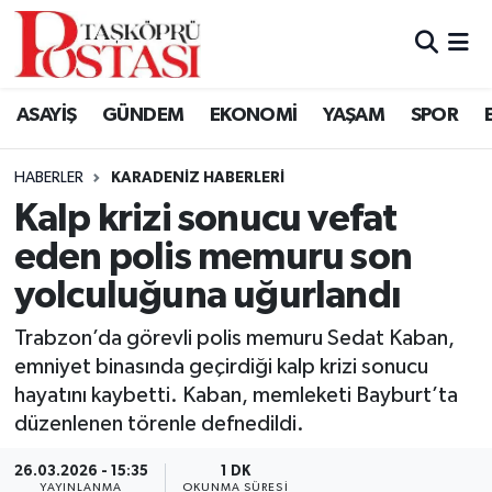
Kastamonu Vefat Edenler
ASAYİŞ
GÜNDEM
EKONOMİ
YAŞAM
SPOR
Abana Haberleri
HABERLER
KARADENIZ HABERLERI
Ağlı Haberleri
Kalp krizi sonucu vefat
eden polis memuru son
Araç Haberleri
yolculuğuna uğurlandı
Azdavay Haberleri
Trabzon’da görevli polis memuru Sedat Kaban,
Bozkurt Haberleri
emniyet binasında geçirdiği kalp krizi sonucu
hayatını kaybetti. Kaban, memleketi Bayburt’ta
Çatalzeytin Haberleri
düzenlenen törenle defnedildi.
26.03.2026 - 15:35
1 DK
Cide Haberleri
YAYINLANMA
OKUNMA SÜRESI