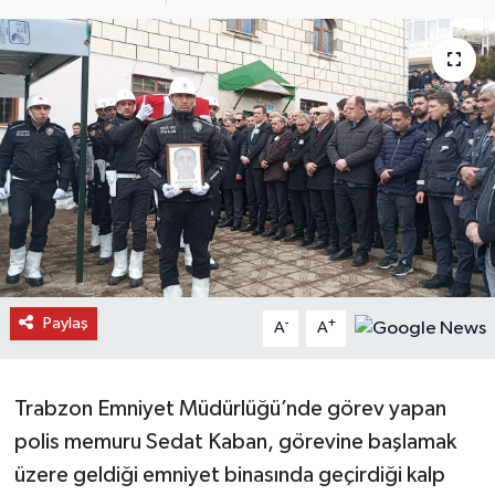
Daday Haberleri
Devrekani Haberleri
Doğanyurt Haberleri
Hanönü Haberleri
İhsangazi Haberleri
İnebolu Haberleri
Paylaş
-
+
A
A
Küre Haberleri
Trabzon Emniyet Müdürlüğü’nde görev yapan
Merkez Haberleri
polis memuru Sedat Kaban, görevine başlamak
üzere geldiği emniyet binasında geçirdiği kalp
Pınarbaşı Haberleri