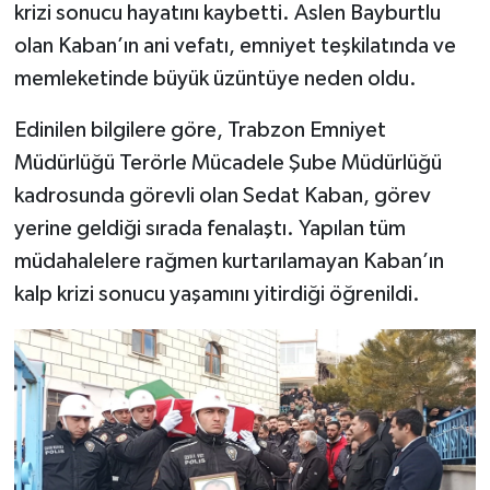
krizi sonucu hayatını kaybetti. Aslen Bayburtlu
olan Kaban’ın ani vefatı, emniyet teşkilatında ve
Şenpazar Haberleri
memleketinde büyük üzüntüye neden oldu.
Seydiler Haberleri
Edinilen bilgilere göre, Trabzon Emniyet
Müdürlüğü Terörle Mücadele Şube Müdürlüğü
Taşköprü Haberleri
kadrosunda görevli olan Sedat Kaban, görev
Tosya Haberleri
yerine geldiği sırada fenalaştı. Yapılan tüm
müdahalelere rağmen kurtarılamayan Kaban’ın
Karadeniz Haberleri
kalp krizi sonucu yaşamını yitirdiği öğrenildi.
Ulusal Haberler
Teknoloji Haberleri
Siyaset Haberleri