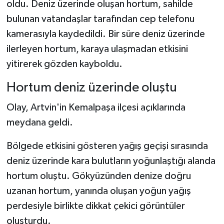
oldu. Deniz üzerinde oluşan hortum, sahilde
bulunan vatandaşlar tarafından cep telefonu
Şenpazar Haberleri
kamerasıyla kaydedildi. Bir süre deniz üzerinde
ilerleyen hortum, karaya ulaşmadan etkisini
Seydiler Haberleri
yitirerek gözden kayboldu.
Taşköprü Haberleri
Hortum deniz üzerinde oluştu
Tosya Haberleri
Olay, Artvin'in Kemalpaşa ilçesi açıklarında
meydana geldi.
Karadeniz Haberleri
Bölgede etkisini gösteren yağış geçişi sırasında
Ulusal Haberler
deniz üzerinde kara bulutların yoğunlaştığı alanda
hortum oluştu. Gökyüzünden denize doğru
Teknoloji Haberleri
uzanan hortum, yanında oluşan yoğun yağış
Siyaset Haberleri
perdesiyle birlikte dikkat çekici görüntüler
oluşturdu.