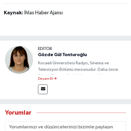
Kaynak:
İhlas Haber Ajansı
EDİTÖR
Gözde Gül Tonturoğlu
Kocaeli Üniversitesi Radyo, Sinema ve
Televizyon Bölümü mezunudur. Daha önce
Sözcü Gazetesi’nde köşe yazarlığı yapmış ve
Devam Et
sayfa tasarımı alanında görev almıştır.
Yorumlar