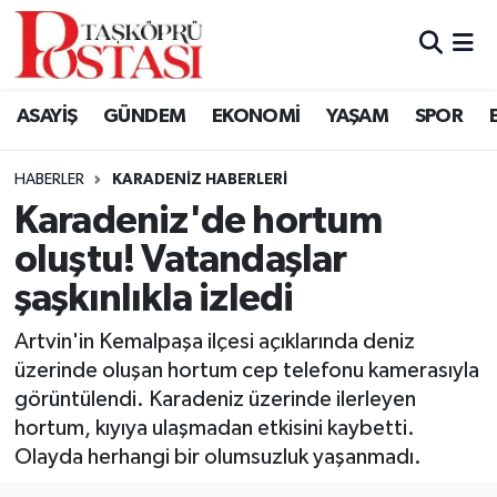
Kastamonu Vefat Edenler
ASAYİŞ
GÜNDEM
EKONOMİ
YAŞAM
SPOR
Abana Haberleri
HABERLER
KARADENIZ HABERLERI
Ağlı Haberleri
Karadeniz'de hortum
oluştu! Vatandaşlar
Araç Haberleri
şaşkınlıkla izledi
Azdavay Haberleri
Artvin'in Kemalpaşa ilçesi açıklarında deniz
Bozkurt Haberleri
üzerinde oluşan hortum cep telefonu kamerasıyla
görüntülendi. Karadeniz üzerinde ilerleyen
Çatalzeytin Haberleri
hortum, kıyıya ulaşmadan etkisini kaybetti.
Olayda herhangi bir olumsuzluk yaşanmadı.
Cide Haberleri