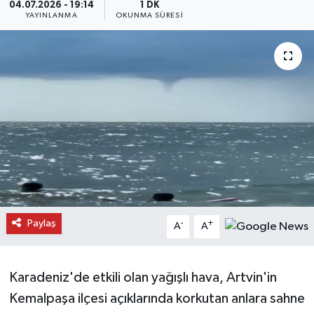
04.07.2026 - 19:14
1 DK
YAYINLANMA
OKUNMA SÜRESI
Daday Haberleri
Devrekani Haberleri
Doğanyurt Haberleri
Hanönü Haberleri
İhsangazi Haberleri
İnebolu Haberleri
Paylaş
-
+
A
A
Küre Haberleri
Merkez Haberleri
Karadeniz'de etkili olan yağışlı hava, Artvin'in
Kemalpaşa ilçesi açıklarında korkutan anlara sahne
Pınarbaşı Haberleri