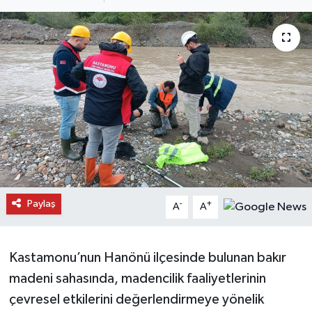
Daday Haberleri
Devrekani Haberleri
Doğanyurt Haberleri
Hanönü Haberleri
İhsangazi Haberleri
İnebolu Haberleri
Paylaş
-
+
A
A
Küre Haberleri
Kastamonu’nun Hanönü ilçesinde bulunan bakır
Merkez Haberleri
madeni sahasında, madencilik faaliyetlerinin
çevresel etkilerini değerlendirmeye yönelik
Pınarbaşı Haberleri