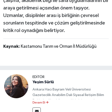
çalışma, akademik bilgi ile saha uygulamalarının bir
araya getirilmesi açısından önem taşıyor.
Uzmanlar, disiplinler arası iş birliğinin çevresel
sorunların tespitinde ve çözüm geliştirilmesinde
kritik rol oynadığını belirtiyor.
Kaynak:
Kastamonu Tarım ve Orman İl Müdürlüğü
EDİTÖR
Yeşim Sürlü
Ankara Hacı Bayram Veli Üniversitesi
Gazetecilik Anabilim Dalı Siyasal İletişim Bilim
Dalı’nda yüksek lisans eğitimini tamamlamıştır.
Devam Et
Sosyal medya platformları ve seçimlere dair
akademik çalışmalar gerçekleştirmiştir.