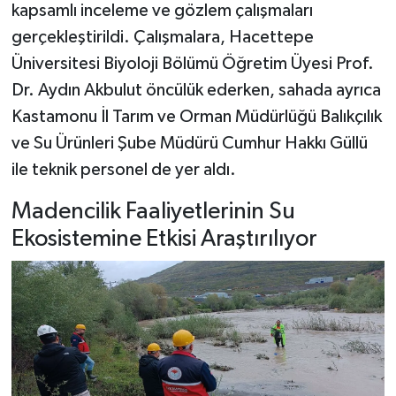
kapsamlı inceleme ve gözlem çalışmaları
gerçekleştirildi. Çalışmalara, Hacettepe
Şenpazar Haberleri
Üniversitesi Biyoloji Bölümü Öğretim Üyesi Prof.
Seydiler Haberleri
Dr. Aydın Akbulut öncülük ederken, sahada ayrıca
Kastamonu İl Tarım ve Orman Müdürlüğü Balıkçılık
Taşköprü Haberleri
ve Su Ürünleri Şube Müdürü Cumhur Hakkı Güllü
ile teknik personel de yer aldı.
Tosya Haberleri
Madencilik Faaliyetlerinin Su
Karadeniz Haberleri
Ekosistemine Etkisi Araştırılıyor
Ulusal Haberler
Teknoloji Haberleri
Siyaset Haberleri