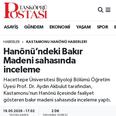
Kastamonu Vefat Edenler
ASAYİŞ
GÜNDEM
EKONOMİ
YAŞAM
SPOR
Abana Haberleri
HABERLER
KASTAMONU HANÖNÜ HABERLERI
Ağlı Haberleri
Hanönü’ndeki Bakır
Madeni sahasında
Araç Haberleri
inceleme
Azdavay Haberleri
Hacettepe Üniversitesi Biyoloji Bölümü Öğretim
Bozkurt Haberleri
Üyesi Prof. Dr. Aydın Akbulut tarafından,
Kastamonu’nun Hanönü ilçesinde faaliyet
Çatalzeytin Haberleri
gösteren bakır madeni sahasında inceleme yaptı.
19.05.2026 - 17:02
2 DK
Cide Haberleri
YAYINLANMA
OKUNMA SÜRESI