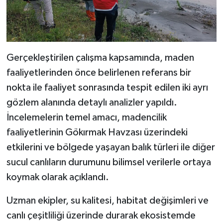
Dünya Haberleri
Yerel Haberler
Haber Arşivi
Gerçekleştirilen çalışma kapsamında, maden
faaliyetlerinden önce belirlenen referans bir
nokta ile faaliyet sonrasında tespit edilen iki ayrı
gözlem alanında detaylı analizler yapıldı.
İncelemelerin temel amacı, madencilik
faaliyetlerinin Gökırmak Havzası üzerindeki
etkilerini ve bölgede yaşayan balık türleri ile diğer
sucul canlıların durumunu bilimsel verilerle ortaya
koymak olarak açıklandı.
Uzman ekipler, su kalitesi, habitat değişimleri ve
canlı çeşitliliği üzerinde durarak ekosistemde