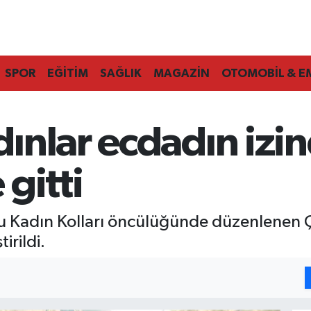
SPOR
EĞİTİM
SAĞLIK
MAGAZİN
OTOMOBİL & E
ınlar ecdadın izi
gitti
Kadın Kolları öncülüğünde düzenlenen Ça
irildi.