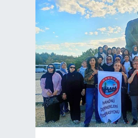
Daday Haberleri
Devrekani Haberleri
Doğanyurt Haberleri
Hanönü Haberleri
İhsangazi Haberleri
İnebolu Haberleri
Küre Haberleri
Merkez Haberleri
Pınarbaşı Haberleri