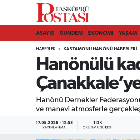
Kastamonu Vefat Edenler
ASAYİŞ
GÜNDEM
EKONOMİ
YAŞAM
Abana Haberleri
HABERLER
KASTAMONU HANÖNÜ HABERLERI
Ağlı Haberleri
Hanönülü kad
Araç Haberleri
Çanakkale’ye 
Azdavay Haberleri
Hanönü Dernekler Federasyonu 
Bozkurt Haberleri
ve manevi atmosferle gerçekleşt
Çatalzeytin Haberleri
17.05.2026 - 12:53
1 DK
YAYINLANMA
OKUNMA SÜRESI
Cide Haberleri