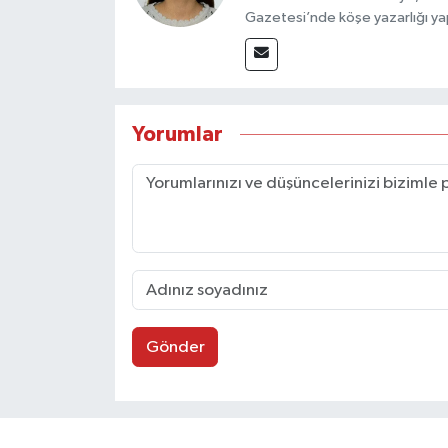
Gazetesi’nde köşe yazarlığı yap
Yorumlar
Gönder