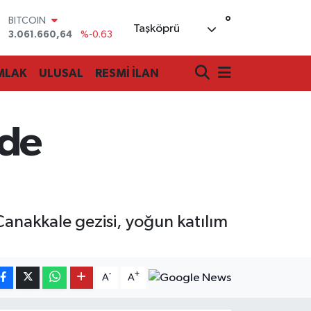
°
DOLAR
Taşköprü
47,6704
%0
EURO
55,0406
%-0.08
MLAK
ULUSAL
RESMİ İLAN
STERLİN
64,2143
%0
GRAM ALTIN
6510.40
%0.45
nde
BİST100
13.799
%70
BITCOIN
3.061.660,64
%-0.63
nakkale gezisi, yoğun katılım
-
+
A
A