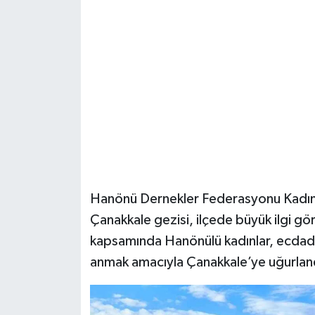
Şenpazar Haberleri
Seydiler Haberleri
Taşköprü Haberleri
Tosya Haberleri
Karadeniz Haberleri
Hanönü Dernekler Federasyonu Kadın K
Ulusal Haberler
Çanakkale gezisi, ilçede büyük ilgi gö
kapsamında Hanönülü kadınlar, ecdadın 
Teknoloji Haberleri
anmak amacıyla Çanakkale’ye uğurlan
Siyaset Haberleri