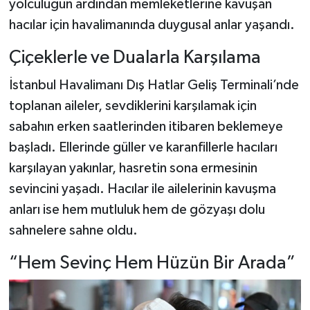
yolculuğun ardından memleketlerine kavuşan
hacılar için havalimanında duygusal anlar yaşandı.
Şenpazar Haberleri
Çiçeklerle ve Dualarla Karşılama
Seydiler Haberleri
İstanbul Havalimanı Dış Hatlar Geliş Terminali’nde
Taşköprü Haberleri
toplanan aileler, sevdiklerini karşılamak için
sabahın erken saatlerinden itibaren beklemeye
Tosya Haberleri
başladı. Ellerinde güller ve karanfillerle hacıları
karşılayan yakınlar, hasretin sona ermesinin
Karadeniz Haberleri
sevincini yaşadı. Hacılar ile ailelerinin kavuşma
anları ise hem mutluluk hem de gözyaşı dolu
Ulusal Haberler
sahnelere sahne oldu.
Teknoloji Haberleri
“Hem Sevinç Hem Hüzün Bir Arada”
Siyaset Haberleri