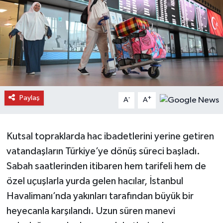
Daday Haberleri
Devrekani Haberleri
Doğanyurt Haberleri
Hanönü Haberleri
Paylaş
-
+
A
A
İhsangazi Haberleri
Kutsal topraklarda hac ibadetlerini yerine getiren
İnebolu Haberleri
vatandaşların Türkiye’ye dönüş süreci başladı.
Sabah saatlerinden itibaren hem tarifeli hem de
Küre Haberleri
özel uçuşlarla yurda gelen hacılar, İstanbul
Merkez Haberleri
Havalimanı’nda yakınları tarafından büyük bir
heyecanla karşılandı. Uzun süren manevi
Pınarbaşı Haberleri