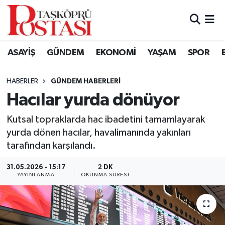
Kastamonu Vefat Edenler
ASAYİŞ
GÜNDEM
EKONOMİ
YAŞAM
SPOR
Abana Haberleri
HABERLER
GÜNDEM HABERLERI
Ağlı Haberleri
Hacılar yurda dönüyor
Araç Haberleri
Kutsal topraklarda hac ibadetini tamamlayarak
yurda dönen hacılar, havalimanında yakınları
Azdavay Haberleri
tarafından karşılandı.
Bozkurt Haberleri
31.05.2026 - 15:17
2 DK
YAYINLANMA
OKUNMA SÜRESI
Çatalzeytin Haberleri
Cide Haberleri