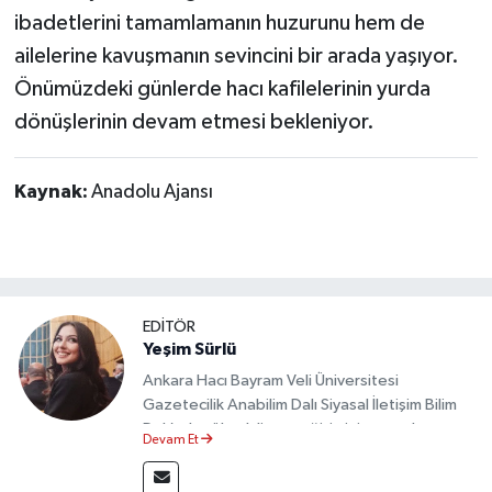
ibadetlerini tamamlamanın huzurunu hem de
ailelerine kavuşmanın sevincini bir arada yaşıyor.
Önümüzdeki günlerde hacı kafilelerinin yurda
dönüşlerinin devam etmesi bekleniyor.
Kaynak:
Anadolu Ajansı
EDİTÖR
Yeşim Sürlü
Ankara Hacı Bayram Veli Üniversitesi
Gazetecilik Anabilim Dalı Siyasal İletişim Bilim
Dalı’nda yüksek lisans eğitimini tamamlamıştır.
Devam Et
Sosyal medya platformları ve seçimlere dair
akademik çalışmalar gerçekleştirmiştir.