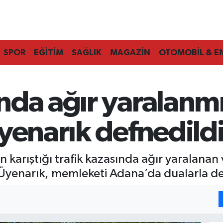
SPOR
EĞİTİM
SAĞLIK
MAGAZİN
OTOMOBİL & E
da ağır yaralanmış
yenarık defnedild
nın karıştığı trafik kazasında ağır yaralan
Üyenarık, memleketi Adana’da dualarla de