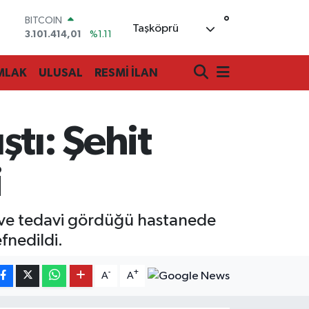
°
DOLAR
Taşköprü
47,7436
%0.18
EURO
55,2510
%0.32
MLAK
ULUSAL
RESMİ İLAN
STERLİN
64,4811
%0.38
GRAM ALTIN
6660.55
%0.03
tı: Şehit
BİST100
13.779
%-14
BITCOIN
i
3.101.414,01
%1.11
an ve tedavi gördüğü hastanede
fnedildi.
-
+
A
A