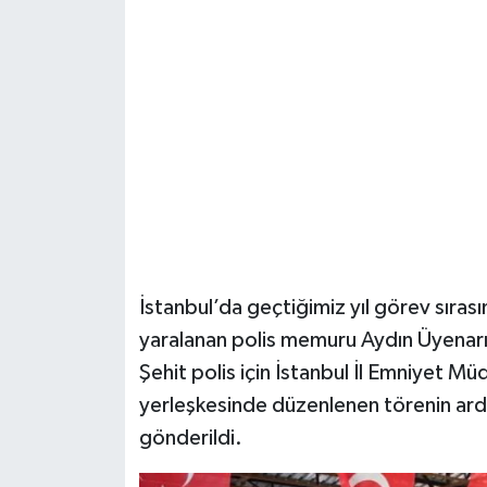
Şenpazar Haberleri
Seydiler Haberleri
Taşköprü Haberleri
Tosya Haberleri
Karadeniz Haberleri
İstanbul’da geçtiğimiz yıl görev sıras
Ulusal Haberler
yaralanan polis memuru Aydın Üyenarı
Şehit polis için İstanbul İl Emniyet 
Teknoloji Haberleri
yerleşkesinde düzenlenen törenin ar
gönderildi.
Siyaset Haberleri