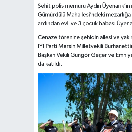
Şehit polis memuru Aydın Üyenarık’ın 
Gümürdülü Mahallesi’ndeki mezarlığa g
ardından evli ve 3 çocuk babası Üyenar
Cenaze törenine şehidin ailesi ve yakın
İYİ Parti Mersin Milletvekili Burhane
Başkan Vekili Güngör Geçer ve Emniy
da katıldı.