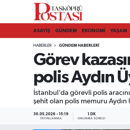
Kastamonu Vefat Edenler
ASAYİŞ
GÜNDEM
EKONOMİ
YAŞAM
Abana Haberleri
HABERLER
GÜNDEM HABERLERI
Ağlı Haberleri
Görev kazasın
Araç Haberleri
polis Aydın Ü
Azdavay Haberleri
İstanbul’da görevli polis aracı
Bozkurt Haberleri
şehit olan polis memuru Aydın 
Çatalzeytin Haberleri
30.05.2026 - 15:19
1 DK
YAYINLANMA
OKUNMA SÜRESI
Cide Haberleri