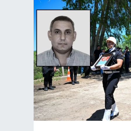
Daday Haberleri
Devrekani Haberleri
Doğanyurt Haberleri
Hanönü Haberleri
İhsangazi Haberleri
İnebolu Haberleri
Küre Haberleri
Merkez Haberleri
Pınarbaşı Haberleri