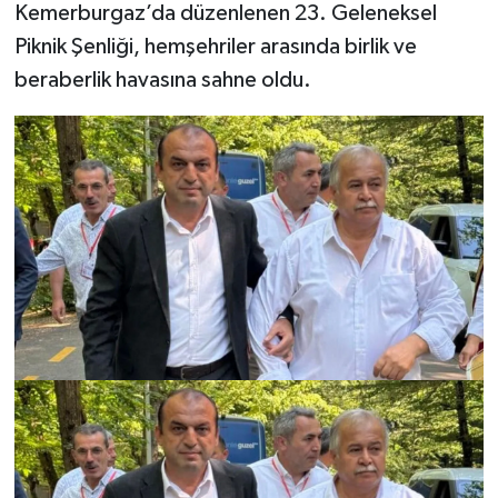
Kemerburgaz’da düzenlenen 23. Geleneksel
Piknik Şenliği, hemşehriler arasında birlik ve
Şenpazar Haberleri
beraberlik havasına sahne oldu.
Seydiler Haberleri
Taşköprü Haberleri
Tosya Haberleri
Karadeniz Haberleri
Ulusal Haberler
Teknoloji Haberleri
Siyaset Haberleri