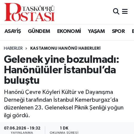
Kastamonu Vefat Edenler
ASAYİŞ
GÜNDEM
EKONOMİ
YAŞAM
SPOR
Abana Haberleri
HABERLER
KASTAMONU HANÖNÜ HABERLERI
Ağlı Haberleri
Gelenek yine bozulmadı:
Hanönülüler İstanbul’da
Araç Haberleri
buluştu
Azdavay Haberleri
Hanönü Çevre Köyleri Kültür ve Dayanışma
Bozkurt Haberleri
Derneği tarafından İstanbul Kemerburgaz’da
düzenlenen 23. Geleneksel Piknik Şenliği yoğun
Çatalzeytin Haberleri
ilgi gördü.
07.06.2026 - 19:32
1 DK
Cide Haberleri
YAYINLANMA
OKUNMA SÜRESI