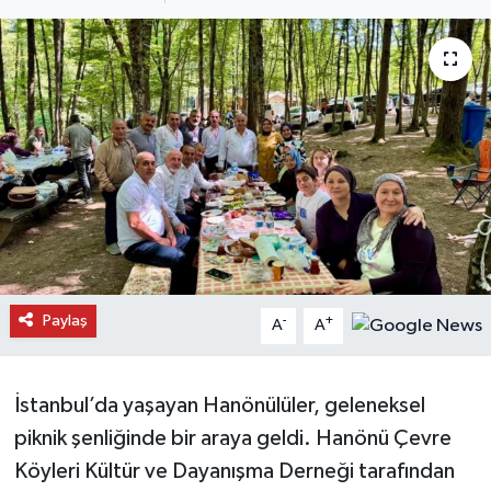
Daday Haberleri
Devrekani Haberleri
Doğanyurt Haberleri
Hanönü Haberleri
İhsangazi Haberleri
İnebolu Haberleri
Paylaş
-
+
A
A
Küre Haberleri
İstanbul’da yaşayan Hanönülüler, geleneksel
Merkez Haberleri
piknik şenliğinde bir araya geldi. Hanönü Çevre
Köyleri Kültür ve Dayanışma Derneği tarafından
Pınarbaşı Haberleri