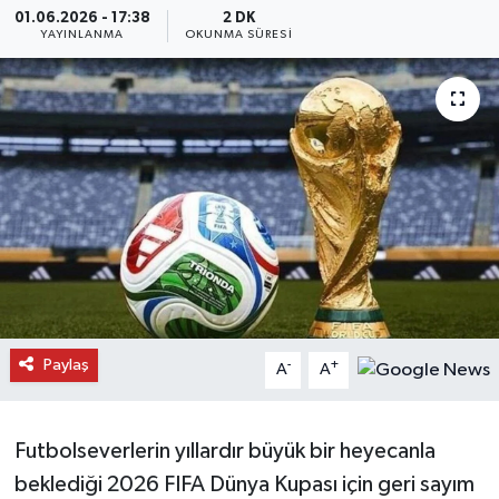
01.06.2026 - 17:38
2 DK
YAYINLANMA
OKUNMA SÜRESI
Daday Haberleri
Devrekani Haberleri
Doğanyurt Haberleri
Hanönü Haberleri
İhsangazi Haberleri
İnebolu Haberleri
Paylaş
-
+
A
A
Küre Haberleri
Merkez Haberleri
Futbolseverlerin yıllardır büyük bir heyecanla
beklediği 2026 FIFA Dünya Kupası için geri sayım
Pınarbaşı Haberleri