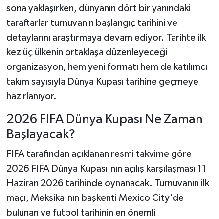
sona yaklaşırken, dünyanın dört bir yanındaki
taraftarlar turnuvanın başlangıç tarihini ve
Şenpazar Haberleri
detaylarını araştırmaya devam ediyor. Tarihte ilk
Seydiler Haberleri
kez üç ülkenin ortaklaşa düzenleyeceği
organizasyon, hem yeni formatı hem de katılımcı
Taşköprü Haberleri
takım sayısıyla Dünya Kupası tarihine geçmeye
hazırlanıyor.
Tosya Haberleri
2026 FIFA Dünya Kupası Ne Zaman
Karadeniz Haberleri
Başlayacak?
Ulusal Haberler
FIFA tarafından açıklanan resmi takvime göre
2026 FIFA Dünya Kupası'nın açılış karşılaşması 11
Teknoloji Haberleri
Haziran 2026 tarihinde oynanacak. Turnuvanın ilk
maçı, Meksika'nın başkenti Mexico City'de
Siyaset Haberleri
bulunan ve futbol tarihinin en önemli