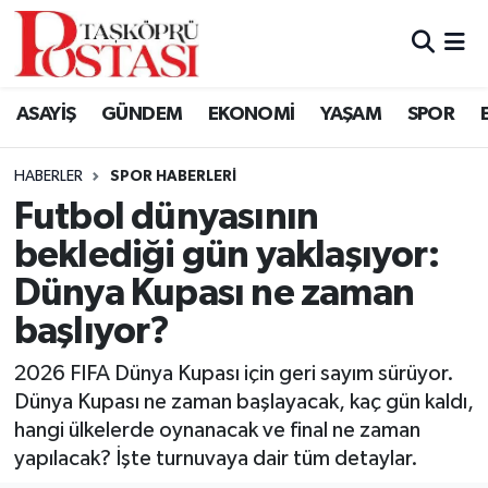
Kastamonu Vefat Edenler
ASAYİŞ
GÜNDEM
EKONOMİ
YAŞAM
SPOR
Abana Haberleri
HABERLER
SPOR HABERLERI
Ağlı Haberleri
Futbol dünyasının
beklediği gün yaklaşıyor:
Araç Haberleri
Dünya Kupası ne zaman
Azdavay Haberleri
başlıyor?
Bozkurt Haberleri
2026 FIFA Dünya Kupası için geri sayım sürüyor.
Dünya Kupası ne zaman başlayacak, kaç gün kaldı,
Çatalzeytin Haberleri
hangi ülkelerde oynanacak ve final ne zaman
yapılacak? İşte turnuvaya dair tüm detaylar.
Cide Haberleri