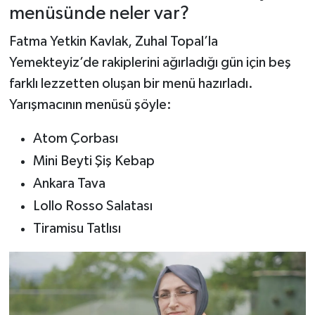
Dünya Haberleri
menüsünde neler var?
Fatma Yetkin Kavlak, Zuhal Topal’la
Yerel Haberler
Yemekteyiz’de rakiplerini ağırladığı gün için beş
Haber Arşivi
farklı lezzetten oluşan bir menü hazırladı.
Yarışmacının menüsü şöyle:
Atom Çorbası
Mini Beyti Şiş Kebap
Ankara Tava
Lollo Rosso Salatası
Tiramisu Tatlısı