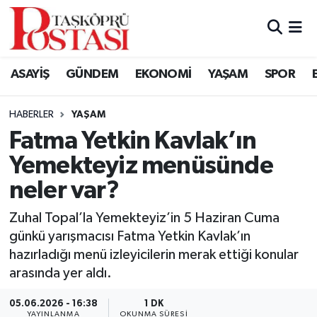
Kastamonu Vefat Edenler
ASAYİŞ
GÜNDEM
EKONOMİ
YAŞAM
SPOR
Abana Haberleri
HABERLER
YAŞAM
Ağlı Haberleri
Fatma Yetkin Kavlak’ın
Yemekteyiz menüsünde
Araç Haberleri
neler var?
Azdavay Haberleri
Zuhal Topal’la Yemekteyiz’in 5 Haziran Cuma
Bozkurt Haberleri
günkü yarışmacısı Fatma Yetkin Kavlak’ın
hazırladığı menü izleyicilerin merak ettiği konular
Çatalzeytin Haberleri
arasında yer aldı.
05.06.2026 - 16:38
1 DK
Cide Haberleri
YAYINLANMA
OKUNMA SÜRESI