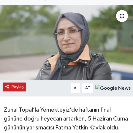
Daday Haberleri
Devrekani Haberleri
Doğanyurt Haberleri
Hanönü Haberleri
İhsangazi Haberleri
İnebolu Haberleri
Paylaş
-
+
A
A
Küre Haberleri
Zuhal Topal’la Yemekteyiz’de haftanın final
Merkez Haberleri
gününe doğru heyecan artarken, 5 Haziran Cuma
gününün yarışmacısı Fatma Yetkin Kavlak oldu.
Pınarbaşı Haberleri