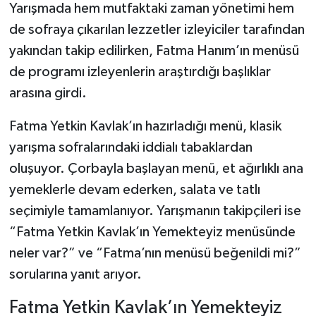
Yarışmada hem mutfaktaki zaman yönetimi hem
de sofraya çıkarılan lezzetler izleyiciler tarafından
Şenpazar Haberleri
yakından takip edilirken, Fatma Hanım’ın menüsü
Seydiler Haberleri
de programı izleyenlerin araştırdığı başlıklar
arasına girdi.
Taşköprü Haberleri
Fatma Yetkin Kavlak’ın hazırladığı menü, klasik
Tosya Haberleri
yarışma sofralarındaki iddialı tabaklardan
oluşuyor. Çorbayla başlayan menü, et ağırlıklı ana
Karadeniz Haberleri
yemeklerle devam ederken, salata ve tatlı
seçimiyle tamamlanıyor. Yarışmanın takipçileri ise
Ulusal Haberler
“Fatma Yetkin Kavlak’ın Yemekteyiz menüsünde
Teknoloji Haberleri
neler var?” ve “Fatma’nın menüsü beğenildi mi?”
sorularına yanıt arıyor.
Siyaset Haberleri
Fatma Yetkin Kavlak’ın Yemekteyiz