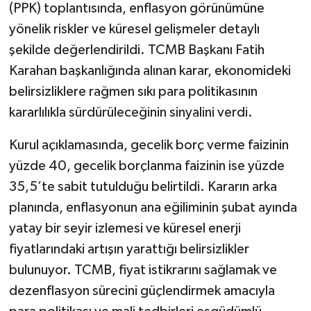
(PPK) toplantısında, enflasyon görünümüne
yönelik riskler ve küresel gelişmeler detaylı
Şenpazar Haberleri
şekilde değerlendirildi. TCMB Başkanı Fatih
Seydiler Haberleri
Karahan başkanlığında alınan karar, ekonomideki
belirsizliklere rağmen sıkı para politikasının
Taşköprü Haberleri
kararlılıkla sürdürüleceğinin sinyalini verdi.
Tosya Haberleri
Kurul açıklamasında, gecelik borç verme faizinin
yüzde 40, gecelik borçlanma faizinin ise yüzde
Karadeniz Haberleri
35,5’te sabit tutulduğu belirtildi. Kararın arka
planında, enflasyonun ana eğiliminin şubat ayında
Ulusal Haberler
yatay bir seyir izlemesi ve küresel enerji
Teknoloji Haberleri
fiyatlarındaki artışın yarattığı belirsizlikler
bulunuyor. TCMB, fiyat istikrarını sağlamak ve
Siyaset Haberleri
dezenflasyon sürecini güçlendirmek amacıyla