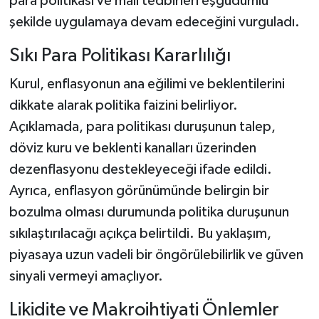
para politikası ve mali tedbirleri eşgüdümlü
Dünya Haberleri
şekilde uygulamaya devam edeceğini vurguladı.
Yerel Haberler
Sıkı Para Politikası Kararlılığı
Haber Arşivi
Kurul, enflasyonun ana eğilimi ve beklentilerini
dikkate alarak politika faizini belirliyor.
Açıklamada, para politikası duruşunun talep,
döviz kuru ve beklenti kanalları üzerinden
dezenflasyonu destekleyeceği ifade edildi.
Ayrıca, enflasyon görünümünde belirgin bir
bozulma olması durumunda politika duruşunun
sıkılaştırılacağı açıkça belirtildi. Bu yaklaşım,
piyasaya uzun vadeli bir öngörülebilirlik ve güven
sinyali vermeyi amaçlıyor.
Likidite ve Makroihtiyati Önlemler