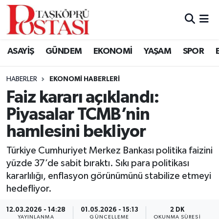
Kastamonu Vefat Edenler
ASAYİŞ
GÜNDEM
EKONOMİ
YAŞAM
SPOR
Abana Haberleri
HABERLER
EKONOMI HABERLERI
Ağlı Haberleri
Faiz kararı açıklandı:
Piyasalar TCMB’nin
Araç Haberleri
hamlesini bekliyor
Azdavay Haberleri
Türkiye Cumhuriyet Merkez Bankası politika faizini
Bozkurt Haberleri
yüzde 37’de sabit bıraktı. Sıkı para politikası
kararlılığı, enflasyon görünümünü stabilize etmeyi
Çatalzeytin Haberleri
hedefliyor.
12.03.2026 - 14:28
01.05.2026 - 15:13
2 DK
Cide Haberleri
YAYINLANMA
GÜNCELLEME
OKUNMA SÜRESI