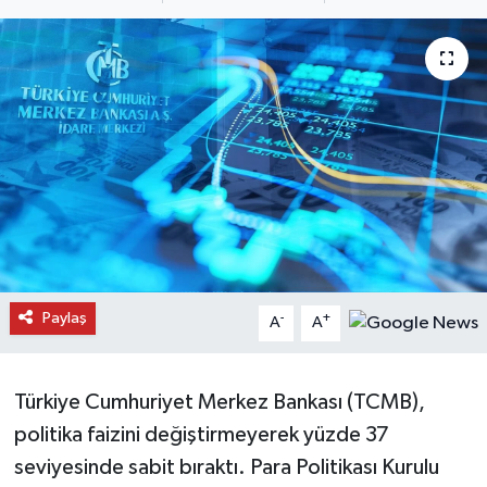
Daday Haberleri
Devrekani Haberleri
Doğanyurt Haberleri
Hanönü Haberleri
İhsangazi Haberleri
İnebolu Haberleri
Paylaş
-
+
A
A
Küre Haberleri
Türkiye Cumhuriyet Merkez Bankası (TCMB),
Merkez Haberleri
politika faizini değiştirmeyerek yüzde 37
seviyesinde sabit bıraktı. Para Politikası Kurulu
Pınarbaşı Haberleri