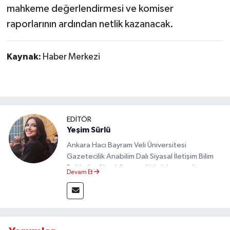
mahkeme değerlendirmesi ve komiser
raporlarının ardından netlik kazanacak.
Kaynak:
Haber Merkezi
EDİTÖR
Yeşim Sürlü
Ankara Hacı Bayram Veli Üniversitesi
Gazetecilik Anabilim Dalı Siyasal İletişim Bilim
Dalı’nda yüksek lisans eğitimini tamamlamıştır.
Devam Et
Sosyal medya platformları ve seçimlere dair
akademik çalışmalar gerçekleştirmiştir.
Taşköprü Postası internet haber sitesinde
internet editörü olarak görev yapmaktadır.