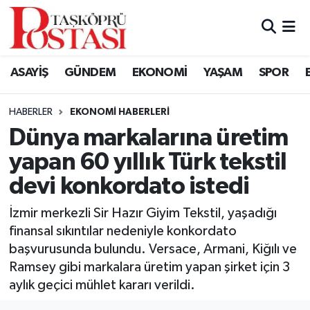
Kastamonu Vefat Edenler
ASAYİŞ
GÜNDEM
EKONOMİ
YAŞAM
SPOR
Abana Haberleri
HABERLER
EKONOMI HABERLERI
Ağlı Haberleri
Dünya markalarına üretim
yapan 60 yıllık Türk tekstil
Araç Haberleri
devi konkordato istedi
Azdavay Haberleri
İzmir merkezli Sir Hazır Giyim Tekstil, yaşadığı
Bozkurt Haberleri
finansal sıkıntılar nedeniyle konkordato
başvurusunda bulundu. Versace, Armani, Kiğılı ve
Çatalzeytin Haberleri
Ramsey gibi markalara üretim yapan şirket için 3
aylık geçici mühlet kararı verildi.
Cide Haberleri