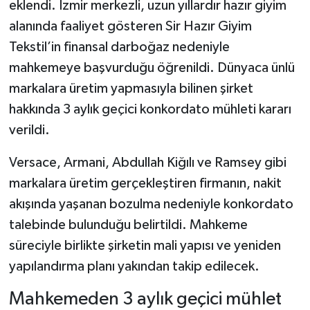
eklendi. İzmir merkezli, uzun yıllardır hazır giyim
alanında faaliyet gösteren Sir Hazır Giyim
Şenpazar Haberleri
Tekstil’in finansal darboğaz nedeniyle
mahkemeye başvurduğu öğrenildi. Dünyaca ünlü
Seydiler Haberleri
markalara üretim yapmasıyla bilinen şirket
Taşköprü Haberleri
hakkında 3 aylık geçici konkordato mühleti kararı
verildi.
Tosya Haberleri
Versace, Armani, Abdullah Kiğılı ve Ramsey gibi
Karadeniz Haberleri
markalara üretim gerçekleştiren firmanın, nakit
akışında yaşanan bozulma nedeniyle konkordato
Ulusal Haberler
talebinde bulunduğu belirtildi. Mahkeme
Teknoloji Haberleri
süreciyle birlikte şirketin mali yapısı ve yeniden
yapılandırma planı yakından takip edilecek.
Siyaset Haberleri
Mahkemeden 3 aylık geçici mühlet