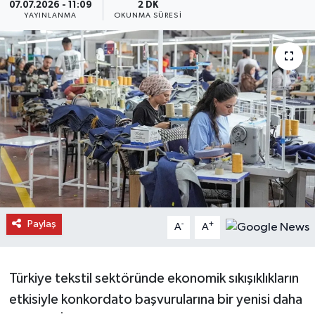
07.07.2026 - 11:09
2 DK
YAYINLANMA
OKUNMA SÜRESI
Daday Haberleri
Devrekani Haberleri
Doğanyurt Haberleri
Hanönü Haberleri
İhsangazi Haberleri
İnebolu Haberleri
Paylaş
-
+
A
A
Küre Haberleri
Merkez Haberleri
Türkiye tekstil sektöründe ekonomik sıkışıklıkların
etkisiyle konkordato başvurularına bir yenisi daha
Pınarbaşı Haberleri