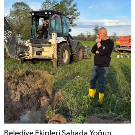
Şenpazar Haberleri
Seydiler Haberleri
Taşköprü Haberleri
Tosya Haberleri
Karadeniz Haberleri
Ulusal Haberler
Teknoloji Haberleri
Siyaset Haberleri
Belediye Ekipleri Sahada Yoğun