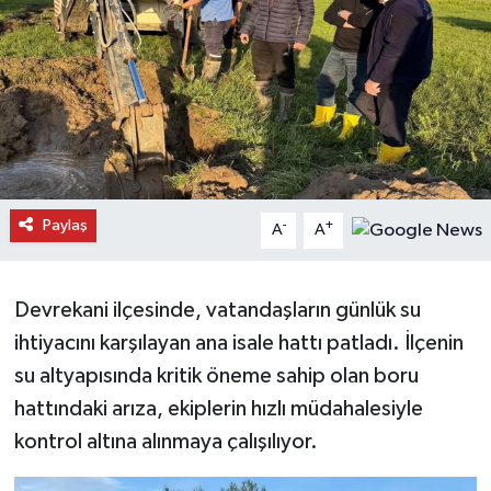
Daday Haberleri
Devrekani Haberleri
Doğanyurt Haberleri
Hanönü Haberleri
Paylaş
-
+
A
A
İhsangazi Haberleri
Devrekani ilçesinde, vatandaşların günlük su
İnebolu Haberleri
ihtiyacını karşılayan ana isale hattı patladı. İlçenin
Küre Haberleri
su altyapısında kritik öneme sahip olan boru
hattındaki arıza, ekiplerin hızlı müdahalesiyle
Merkez Haberleri
kontrol altına alınmaya çalışılıyor.
Pınarbaşı Haberleri