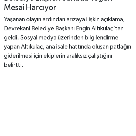
Dünya Haberleri
Mesai Harcıyor
Yerel Haberler
Yaşanan olayın ardından arızaya ilişkin açıklama,
Devrekani Belediye Başkanı Engin Altıkulaç’tan
Haber Arşivi
geldi. Sosyal medya üzerinden bilgilendirme
yapan Altıkulaç, ana isale hattında oluşan patlağın
giderilmesi için ekiplerin aralıksız çalıştığını
belirtti.