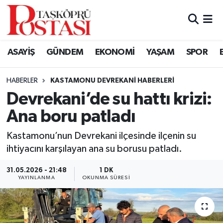
Kastamonu Vefat Edenler
ASAYİŞ
GÜNDEM
EKONOMİ
YAŞAM
SPOR
Abana Haberleri
HABERLER
KASTAMONU DEVREKANI HABERLERI
Ağlı Haberleri
Devrekani’de su hattı krizi:
Ana boru patladı
Araç Haberleri
Kastamonu’nun Devrekani ilçesinde ilçenin su
Azdavay Haberleri
ihtiyacını karşılayan ana su borusu patladı.
Bozkurt Haberleri
31.05.2026 - 21:48
1 DK
YAYINLANMA
OKUNMA SÜRESI
Çatalzeytin Haberleri
Cide Haberleri