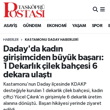
Kastamonu Vefat Edenler
ASAYİŞ
GÜNDEM
EKONOMİ
YAŞAM
SPOR
Abana Haberleri
HABERLER
KASTAMONU DADAY HABERLERI
Ağlı Haberleri
Daday'da kadın
girişimciden büyük başarı:
Araç Haberleri
1 Dekarlık çilek bahçesi 6
Azdavay Haberleri
dekara ulaştı
Bozkurt Haberleri
Kastamonu'nun Daday ilçesinde KDAKP
desteğiyle kurulan 1 dekarlık çilek bahçesi, kadın
Çatalzeytin Haberleri
çiftçi Yücel Çıkırık'ın girişimiyle 6 dekarlık üretim
alanına dönüştü. Başarı hikâyesi yerinde ziyaret
Cide Haberleri
edildi.