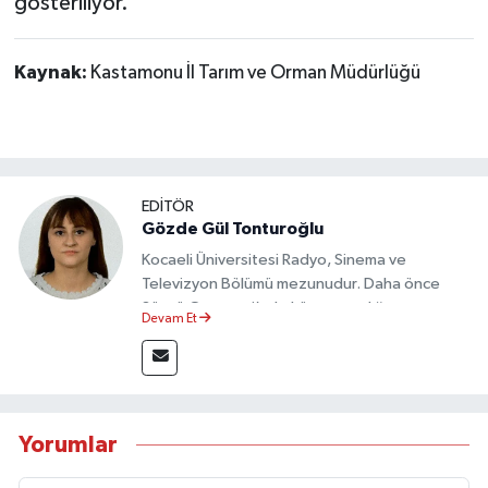
gösteriliyor.
Kaynak:
Kastamonu İl Tarım ve Orman Müdürlüğü
EDİTÖR
Gözde Gül Tonturoğlu
Kocaeli Üniversitesi Radyo, Sinema ve
Televizyon Bölümü mezunudur. Daha önce
Sözcü Gazetesi’nde köşe yazarlığı yapmış ve
Devam Et
sayfa tasarımı alanında görev almıştır.
Yorumlar