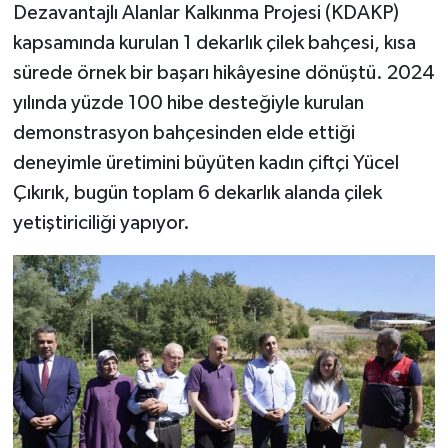
Dezavantajlı Alanlar Kalkınma Projesi (KDAKP)
kapsamında kurulan 1 dekarlık çilek bahçesi, kısa
Şenpazar Haberleri
sürede örnek bir başarı hikâyesine dönüştü. 2024
Seydiler Haberleri
yılında yüzde 100 hibe desteğiyle kurulan
demonstrasyon bahçesinden elde ettiği
Taşköprü Haberleri
deneyimle üretimini büyüten kadın çiftçi Yücel
Çıkırık, bugün toplam 6 dekarlık alanda çilek
Tosya Haberleri
yetiştiriciliği yapıyor.
Karadeniz Haberleri
Ulusal Haberler
Teknoloji Haberleri
Siyaset Haberleri