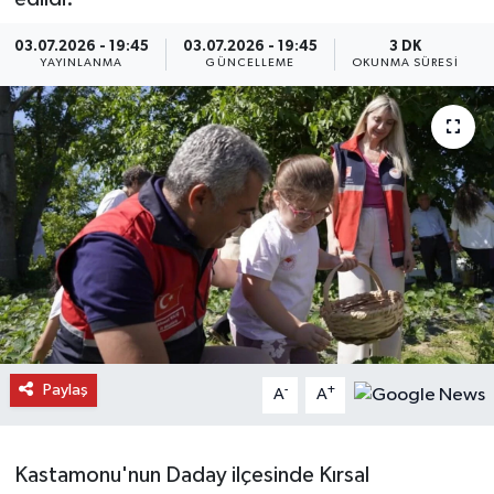
Daday Haberleri
03.07.2026 - 19:45
03.07.2026 - 19:45
3 DK
YAYINLANMA
GÜNCELLEME
OKUNMA SÜRESI
Devrekani Haberleri
Doğanyurt Haberleri
Hanönü Haberleri
İhsangazi Haberleri
İnebolu Haberleri
Küre Haberleri
Paylaş
-
+
A
A
Merkez Haberleri
Kastamonu'nun Daday ilçesinde Kırsal
Pınarbaşı Haberleri