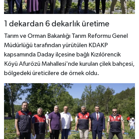
Dünya Haberleri
Yerel Haberler
1 dekardan 6 dekarlık üretime
Haber Arşivi
Tarım ve Orman Bakanlığı Tarım Reformu Genel
Müdürlüğü tarafından yürütülen KDAKP
kapsamında Daday ilçesine bağlı Kızılörencik
Köyü Afurözü Mahallesi'nde kurulan çilek bahçesi,
bölgedeki üreticilere de örnek oldu.