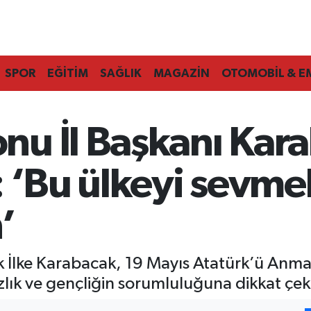
SPOR
EĞİTİM
SAĞLIK
MAGAZİN
OTOMOBİL & E
u İl Başkanı Kara
: ‘Bu ülkeyi sevm
’
k İlke Karabacak, 19 Mayıs Atatürk’ü Anma
ık ve gençliğin sorumluluğuna dikkat çekt