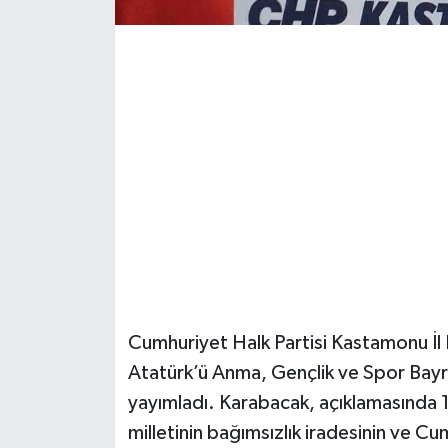
Şenpazar Haberleri
Seydiler Haberleri
Taşköprü Haberleri
Tosya Haberleri
Karadeniz Haberleri
Ulusal Haberler
Cumhuriyet Halk Partisi Kastamonu İl 
Teknoloji Haberleri
Atatürk’ü Anma, Gençlik ve Spor Bayram
yayımladı. Karabacak, açıklamasında 19
Siyaset Haberleri
milletinin bağımsızlık iradesinin ve 