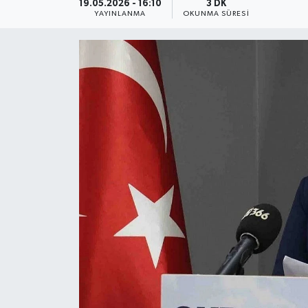
19.05.2026 - 16:10
3 DK
YAYINLANMA
OKUNMA SÜRESI
Daday Haberleri
Devrekani Haberleri
Doğanyurt Haberleri
Hanönü Haberleri
İhsangazi Haberleri
İnebolu Haberleri
Küre Haberleri
Merkez Haberleri
Pınarbaşı Haberleri