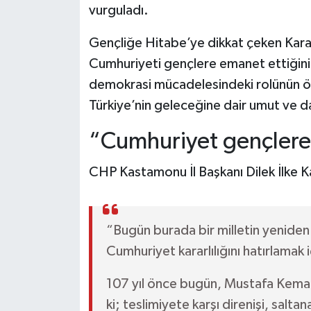
Dünya Haberleri
vurguladı.
Yerel Haberler
Gençliğe Hitabe’ye dikkat çeken Kar
Cumhuriyeti gençlere emanet ettiğini 
Haber Arşivi
demokrasi mücadelesindeki rolünün ön
Türkiye’nin geleceğine dair umut ve d
“Cumhuriyet gençlere
CHP Kastamonu İl Başkanı Dilek İlke K
“Bugün burada bir milletin yeniden a
Cumhuriyet kararlılığını hatırlamak i
107 yıl önce bugün, Mustafa Kemal 
ki; teslimiyete karşı direnişi, saltan