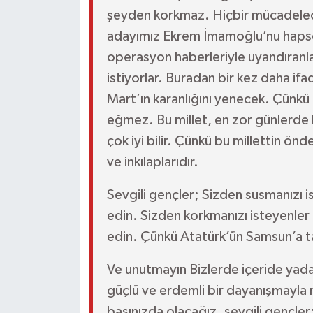
şeyden korkmaz. Hiçbir mücadele
adayımız Ekrem İmamoğlu’nu hapse 
operasyon haberleriyle uyandıranla
istiyorlar. Buradan bir kez daha ifa
Mart’ın karanlığını yenecek. Çünkü 
eğmez. Bu millet, en zor günlerde bi
çok iyi bilir. Çünkü bu millettin ön
ve inkılaplarıdır.
Sevgili gençler; Sizden susmanızı
edin. Sizden korkmanızı isteyenle
edin. Çünkü Atatürk’ün Samsun’a ta
Ve unutmayın Bizlerde içeride yada 
güçlü ve erdemli bir dayanışmayla
başınızda olacağız. sevgili gençler;