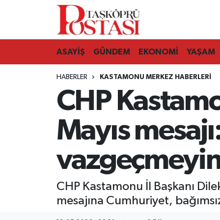
Kastamonu Vefat Edenler
ASAYİŞ
GÜNDEM
EKONOMİ
YAŞAM
Abana Haberleri
HABERLER
KASTAMONU MERKEZ HABERLERI
Ağlı Haberleri
CHP Kastamon
Araç Haberleri
Mayıs mesajı
Azdavay Haberleri
vazgeçmeyin
Bozkurt Haberleri
CHP Kastamonu İl Başkanı Dile
Çatalzeytin Haberleri
mesajına Cumhuriyet, bağımsızl
Cide Haberleri