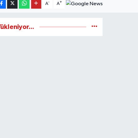
-
+
A
A
ükleniyor...