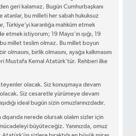
den geri kalamaz. Bugün Cumhurbaşkanı
atanlar, bu milleti her sabah hukuksuz
r, Türkiye’yi karanlığa mahkûm etmek
de etmek istiyorum; 19 Mayıs’ın ışığı, 19
bu millet teslim olmaz. Bu millet boyun
r olmasını, birlik olmasını, ayağa kalkmasını
deri Mustafa Kemal Atatürk’tür. Rehberi ilke
 isteyenler olacak. Siz konuşmaya devam
r olacak. Siz cesaretle yürümeye devam
şıdığı ideal bugün sizin omuzlarınızdadır.
dışarıda nerede olursak olalım sizler için
 mücadeleyi büyüteceğiz. Yanınızda, omuz
 Atatürk’ün sizlere bıraktığı en büyük miras