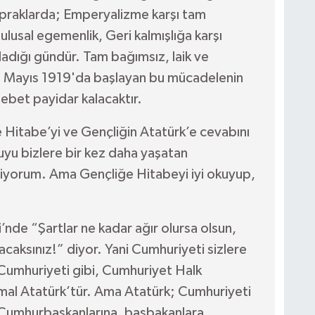
 topraklarda; Emperyalizme karşı tam
 ulusal egemenlik, Geri kalmışlığa karşı
adığı gündür. Tam bağımsız, laik ve
9 Mayıs 1919'da başlayan bu mücadelenin
lebet payidar kalacaktır.
 Hitabe’yi ve Gençliğin Atatürk’e cevabını
uyu bizlere bir kez daha yaşatan
iyorum. Ama Gençliğe Hitabeyi iyi okuyup,
nde “Şartlar ne kadar ağır olursa olsun,
caksınız!” diyor. Yani Cumhuriyeti sizlere
 Cumhuriyeti gibi, Cumhuriyet Halk
emal Atatürk’tür. Ama Atatürk; Cumhuriyeti
Cumhurbaşkanlarına, başbakanlara,