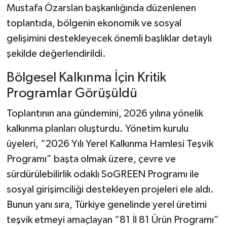
Mustafa Özarslan başkanlığında düzenlenen
toplantıda, bölgenin ekonomik ve sosyal
Şenpazar Haberleri
gelişimini destekleyecek önemli başlıklar detaylı
Seydiler Haberleri
şekilde değerlendirildi.
Taşköprü Haberleri
Bölgesel Kalkınma İçin Kritik
Programlar Görüşüldü
Tosya Haberleri
Toplantının ana gündemini, 2026 yılına yönelik
Karadeniz Haberleri
kalkınma planları oluşturdu. Yönetim kurulu
üyeleri, “2026 Yılı Yerel Kalkınma Hamlesi Teşvik
Ulusal Haberler
Programı” başta olmak üzere, çevre ve
sürdürülebilirlik odaklı SoGREEN Programı ile
Teknoloji Haberleri
sosyal girişimciliği destekleyen projeleri ele aldı.
Bunun yanı sıra, Türkiye genelinde yerel üretimi
Siyaset Haberleri
teşvik etmeyi amaçlayan “81 İl 81 Ürün Programı”