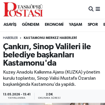
Kastamonu Vefat Edenler
ASAYİŞ
GÜNDEM
EKONOMİ
YAŞAM
SPOR
Abana Haberleri
HABERLER
KASTAMONU MERKEZ HABERLERI
Ağlı Haberleri
Çankırı, Sinop Valileri ile
belediye başkanları
Araç Haberleri
Kastamonu'da
Azdavay Haberleri
Kuzey Anadolu Kalkınma Ajansı (KUZKA) yönetim
Bozkurt Haberleri
kurulu toplantısı, Sinop Valisi Mustafa Özarslan
başkanlığında Kastamonu’da yapıldı.
Çatalzeytin Haberleri
13.05.2026 - 15:41
2 DK
YAYINLANMA
OKUNMA SÜRESI
Cide Haberleri