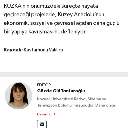
KUZKA’nın önümüzdeki süreçte hayata
geçireceği projelerle, Kuzey Anadolu’nun
ekonomik, sosyal ve çevresel açıdan daha güçlü
bir yapıya kavuşması hedefleniyor.
Kaynak:
Kastamonu Valiliği
EDİTÖR
Gözde Gül Tonturoğlu
Kocaeli Üniversitesi Radyo, Sinema ve
Televizyon Bölümü mezunudur. Daha önce
Sözcü Gazetesi’nde köşe yazarlığı yapmış ve
Devam Et
sayfa tasarımı alanında görev almıştır.