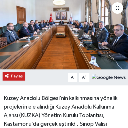
Daday Haberleri
Devrekani Haberleri
Doğanyurt Haberleri
Hanönü Haberleri
İhsangazi Haberleri
Paylaş
-
+
A
A
İnebolu Haberleri
Küre Haberleri
Kuzey Anadolu Bölgesi’nin kalkınmasına yönelik
projelerin ele alındığı Kuzey Anadolu Kalkınma
Merkez Haberleri
Ajansı (KUZKA) Yönetim Kurulu Toplantısı,
Kastamonu’da gerçekleştirildi. Sinop Valisi
Pınarbaşı Haberleri