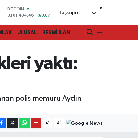
°
BITCOIN
Taşköprü
3.101.434,46
%0.87
DOLAR
47,7436
%0.18
MLAK
ULUSAL
RESMİ İLAN
EURO
55,2510
%0.32
STERLİN
64,4811
%0.38
eri yaktı:
GRAM ALTIN
6660.55
%0.03
BİST100
13.779
%-14
alanan polis memuru Aydın
-
+
A
A