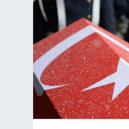
Daday Haberleri
Devrekani Haberleri
Doğanyurt Haberleri
Hanönü Haberleri
İhsangazi Haberleri
İnebolu Haberleri
Küre Haberleri
Merkez Haberleri
Pınarbaşı Haberleri