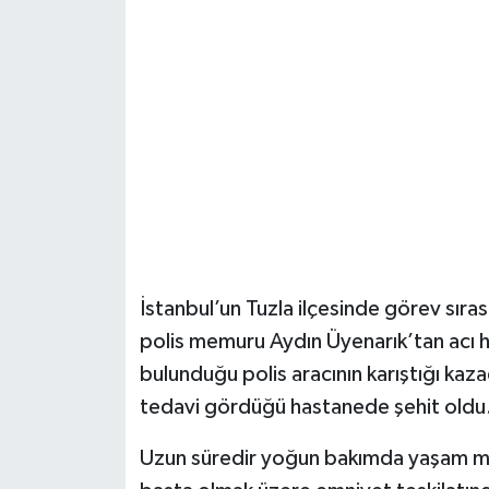
Şenpazar Haberleri
Seydiler Haberleri
Taşköprü Haberleri
Tosya Haberleri
Karadeniz Haberleri
İstanbul’un Tuzla ilçesinde görev sıras
Ulusal Haberler
polis memuru Aydın Üyenarık’tan acı h
bulunduğu polis aracının karıştığı kaza
Teknoloji Haberleri
tedavi gördüğü hastanede şehit oldu
Siyaset Haberleri
Uzun süredir yoğun bakımda yaşam müc