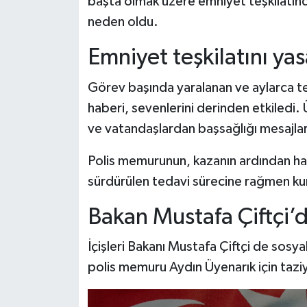
başta olmak üzere emniyet teşkilatın
Dünya Haberleri
neden oldu.
Yerel Haberler
Emniyet teşkilatını y
Haber Arşivi
Görev başında yaralanan ve aylarca te
haberi, sevenlerini derinden etkiledi.
ve vatandaşlardan başsağlığı mesajları
Polis memurunun, kazanın ardından ha
sürdürülen tedavi sürecine rağmen kur
Bakan Mustafa Çiftçi’d
İçişleri Bakanı Mustafa Çiftçi de sos
polis memuru Aydın Üyenarık için taziye 