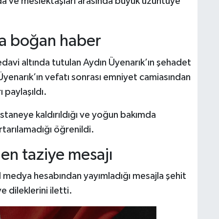
da ve meslektaşları arasında büyük üzüntüye
asa boğan haber
davi altında tutulan Aydın Üyenarık’ın şehadet
 Üyenarık’ın vefatı sonrası emniyet camiasından
 paylaşıldı.
staneye kaldırıldığı ve yoğun bakımda
tarılamadığı öğrenildi.
en taziye mesajı
yal medya hesabından yayımladığı mesajla şehit
dileklerini iletti.