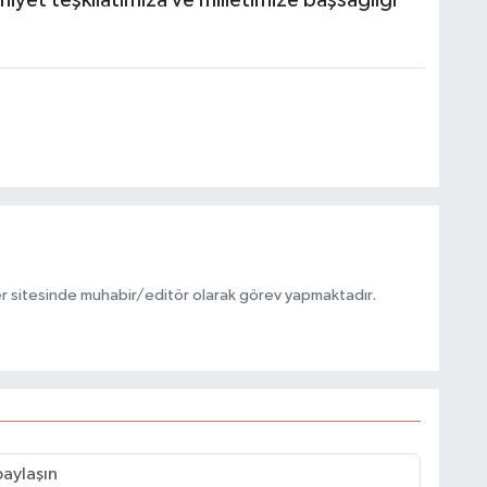
iyet teşkilatımıza ve milletimize başsağlığı
r sitesinde muhabir/editör olarak görev yapmaktadır.