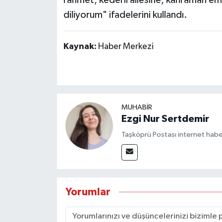
rahmet, kederli ailesine, kahraman emn
diliyorum" ifadelerini kullandı.
Kaynak:
Haber Merkezi
MUHABİR
Ezgi Nur Sertdemir
Taşköprü Postası internet habe
Yorumlar