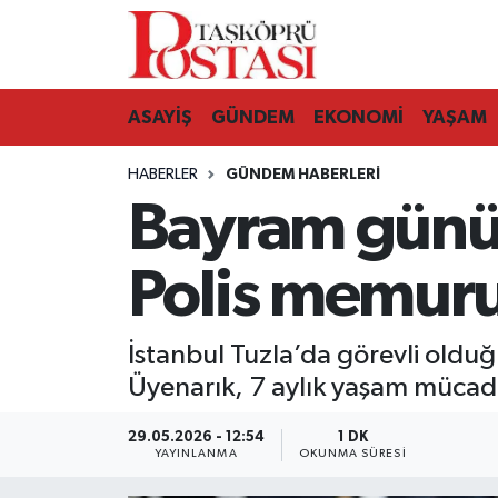
Kastamonu Vefat Edenler
ASAYİŞ
GÜNDEM
EKONOMİ
YAŞAM
Abana Haberleri
HABERLER
GÜNDEM HABERLERI
Ağlı Haberleri
Bayram günü 
Araç Haberleri
Polis memuru
Azdavay Haberleri
İstanbul Tuzla’da görevli olduğ
Bozkurt Haberleri
Üyenarık, 7 aylık yaşam mücade
Çatalzeytin Haberleri
29.05.2026 - 12:54
1 DK
YAYINLANMA
OKUNMA SÜRESI
Cide Haberleri