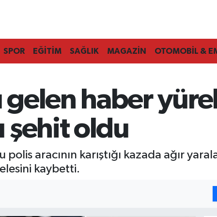
SPOR
EĞİTİM
SAĞLIK
MAGAZİN
OTOMOBİL & E
gelen haber yürekl
 şehit oldu
u polis aracının karıştığı kazada ağır yar
lesini kaybetti.