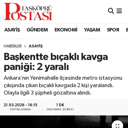
Kastamonu Vefat Edenler
ASAYİŞ
GÜNDEM
EKONOMİ
YAŞAM
SPOR
Abana Haberleri
HABERLER
ASAYIŞ
Ağlı Haberleri
Başkentte bıçaklı kavga
paniği: 2 yaralı
Araç Haberleri
Ankara’nın Yenimahalle ilçesinde metro istasyonu
Azdavay Haberleri
çıkışında çıkan bıçaklı kavgada 2 kişi yaralandı.
Olayla ilgili 3 şüpheli gözaltına alındı.
Bozkurt Haberleri
21.03.2026 - 16:15
1 DK
Çatalzeytin Haberleri
YAYINLANMA
OKUNMA SÜRESI
Cide Haberleri