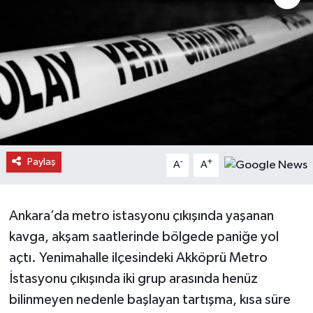
Daday Haberleri
Devrekani Haberleri
Doğanyurt Haberleri
Hanönü Haberleri
Paylaş
-
+
A
A
İhsangazi Haberleri
İnebolu Haberleri
Ankara’da metro istasyonu çıkışında yaşanan
kavga, akşam saatlerinde bölgede paniğe yol
Küre Haberleri
açtı. Yenimahalle ilçesindeki Akköprü Metro
Merkez Haberleri
İstasyonu çıkışında iki grup arasında henüz
bilinmeyen nedenle başlayan tartışma, kısa süre
Pınarbaşı Haberleri