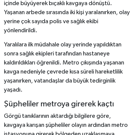
içinde büyüyerek bıçaklı kavgaya dönüştü.
Yaşanan arbede sırasında iki kişi yaralanırken, olay
Şenpazar Haberleri
yerine çok sayıda polis ve sağlık ekibi
Seydiler Haberleri
yönlendirildi.
Yaralılara ilk müdahale olay yerinde yapıldıktan
Taşköprü Haberleri
sonra sağlık ekipleri tarafından hastaneye
Tosya Haberleri
kaldırıldıkları öğrenildi. Metro çıkışında yaşanan
kavga nedeniyle çevrede kısa süreli hareketlilik
Karadeniz Haberleri
yaşanırken, vatandaşlar da büyük tedirginlik
yaşadı.
Ulusal Haberler
Şüpheliler metroya girerek kaçtı
Teknoloji Haberleri
Görgü tanıklarının aktardığı bilgilere göre,
Siyaset Haberleri
kavgaya karışan şüpheliler olayın ardından metro
istasyonuna girerek bölgeden uzaklaşmaya