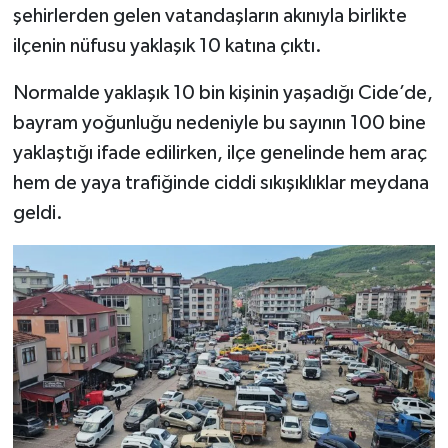
şehirlerden gelen vatandaşların akınıyla birlikte
ilçenin nüfusu yaklaşık 10 katına çıktı.
Şenpazar Haberleri
Normalde yaklaşık 10 bin kişinin yaşadığı Cide’de,
Seydiler Haberleri
bayram yoğunluğu nedeniyle bu sayının 100 bine
Taşköprü Haberleri
yaklaştığı ifade edilirken, ilçe genelinde hem araç
hem de yaya trafiğinde ciddi sıkışıklıklar meydana
Tosya Haberleri
geldi.
Karadeniz Haberleri
Ulusal Haberler
Teknoloji Haberleri
Siyaset Haberleri