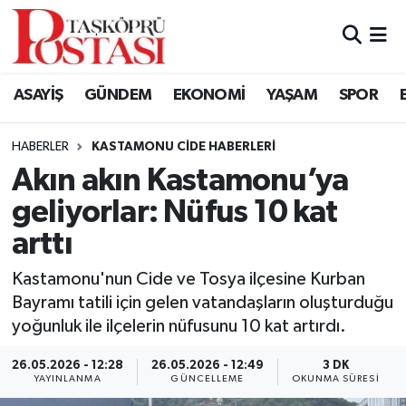
Kastamonu Vefat Edenler
ASAYİŞ
GÜNDEM
EKONOMİ
YAŞAM
SPOR
Abana Haberleri
HABERLER
KASTAMONU CIDE HABERLERI
Ağlı Haberleri
Akın akın Kastamonu’ya
geliyorlar: Nüfus 10 kat
Araç Haberleri
arttı
Azdavay Haberleri
Kastamonu'nun Cide ve Tosya ilçesine Kurban
Bozkurt Haberleri
Bayramı tatili için gelen vatandaşların oluşturduğu
yoğunluk ile ilçelerin nüfusunu 10 kat artırdı.
Çatalzeytin Haberleri
26.05.2026 - 12:28
26.05.2026 - 12:49
3 DK
YAYINLANMA
GÜNCELLEME
OKUNMA SÜRESI
Cide Haberleri