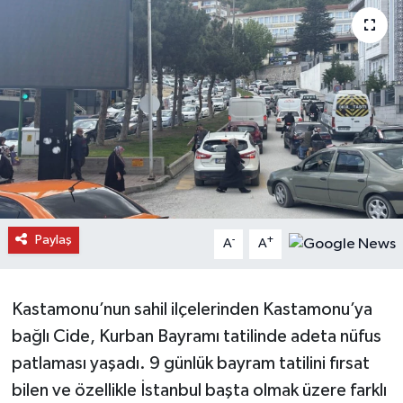
Daday Haberleri
Devrekani Haberleri
Doğanyurt Haberleri
Hanönü Haberleri
İhsangazi Haberleri
Paylaş
-
+
A
A
İnebolu Haberleri
Küre Haberleri
Kastamonu’nun sahil ilçelerinden Kastamonu’ya
bağlı Cide, Kurban Bayramı tatilinde adeta nüfus
Merkez Haberleri
patlaması yaşadı. 9 günlük bayram tatilini fırsat
bilen ve özellikle İstanbul başta olmak üzere farklı
Pınarbaşı Haberleri