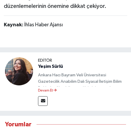
düzenlemelerinin önemine dikkat çekiyor.
Kaynak:
İhlas Haber Ajansı
EDİTÖR
Yeşim Sürlü
Ankara Hacı Bayram Veli Üniversitesi
Gazetecilik Anabilim Dalı Siyasal İletişim Bilim
Dalı’nda yüksek lisans eğitimini tamamlamıştır.
Devam Et
Sosyal medya platformları ve seçimlere dair
akademik çalışmalar gerçekleştirmiştir.
Taşköprü Postası internet haber sitesinde
internet editörü olarak görev yapmaktadır.
Yorumlar