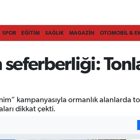
SPOR
EĞİTİM
SAĞLIK
MAGAZİN
OTOMOBİL & E
seferberliği: Tonl
im” kampanyasıyla ormanlık alanlarda ton
ları dikkat çekti.