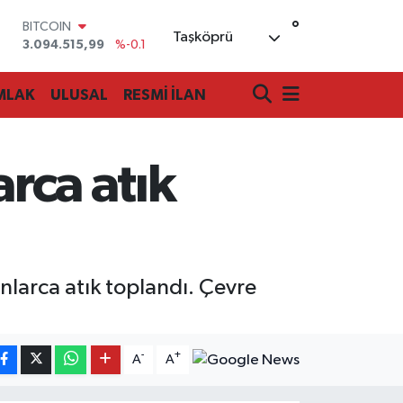
BITCOIN
°
Taşköprü
3.094.515,99
%-0.1
DOLAR
47,7436
%0.18
MLAK
ULUSAL
RESMİ İLAN
EURO
55,2510
%0.32
STERLİN
64,4811
%0.38
arca atık
GRAM ALTIN
6660.55
%0
BİST100
13.779
%-14
larca atık toplandı. Çevre
-
+
A
A