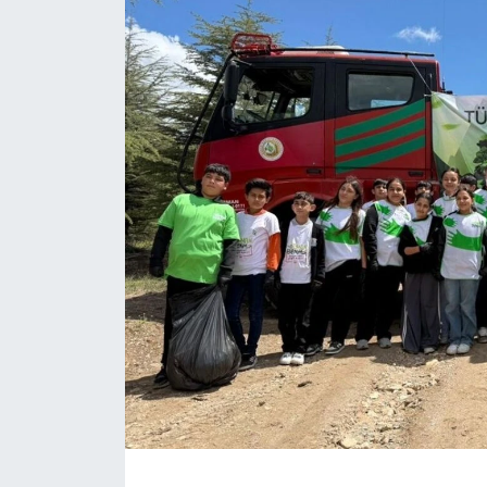
Daday Haberleri
Devrekani Haberleri
Doğanyurt Haberleri
Hanönü Haberleri
İhsangazi Haberleri
İnebolu Haberleri
Küre Haberleri
Merkez Haberleri
Pınarbaşı Haberleri