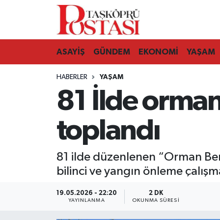
Kastamonu Vefat Edenler
ASAYİŞ
GÜNDEM
EKONOMİ
YAŞAM
Abana Haberleri
HABERLER
YAŞAM
Ağlı Haberleri
81 İlde orman 
Araç Haberleri
toplandı
Azdavay Haberleri
81 ilde düzenlenen “Orman Ben
Bozkurt Haberleri
bilinci ve yangın önleme çalışma
Çatalzeytin Haberleri
19.05.2026 - 22:20
2 DK
YAYINLANMA
OKUNMA SÜRESI
Cide Haberleri