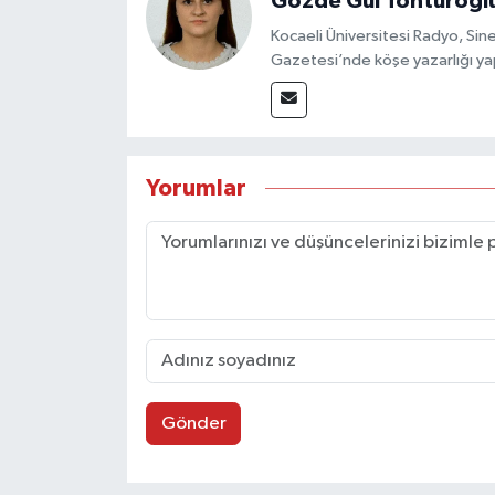
Gözde Gül Tonturoğl
Kocaeli Üniversitesi Radyo, S
Gazetesi’nde köşe yazarlığı yap
Yorumlar
Gönder