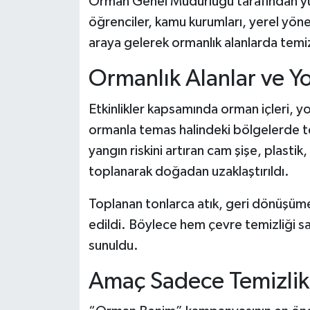
Orman Genel Müdürlüğü tarafından y
Dünya Haberleri
öğrenciler, kamu kurumları, yerel yöneti
Yerel Haberler
araya gelerek ormanlık alanlarda temizl
Ormanlık Alanlar ve Yo
Haber Arşivi
Etkinlikler kapsamında orman içleri, yol
ormanla temas halindeki bölgelerde temi
yangın riskini artıran cam şişe, plastik
toplanarak doğadan uzaklaştırıldı.
Toplanan tonlarca atık, geri dönüşüme 
edildi. Böylece hem çevre temizliği s
sunuldu.
Amaç Sadece Temizlik 