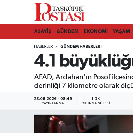
Kastamonu Vefat Edenler
ASAYİŞ
GÜNDEM
EKONOMİ
YAŞAM
Abana Haberleri
HABERLER
GÜNDEM HABERLERI
Ağlı Haberleri
4.1 büyüklüğ
Araç Haberleri
AFAD, Ardahan’ın Posof ilçesi
Azdavay Haberleri
derinliği 7 kilometre olarak ölç
Bozkurt Haberleri
23.06.2026 - 08:49
1 DK
YAYINLANMA
OKUNMA SÜRESI
Çatalzeytin Haberleri
Cide Haberleri