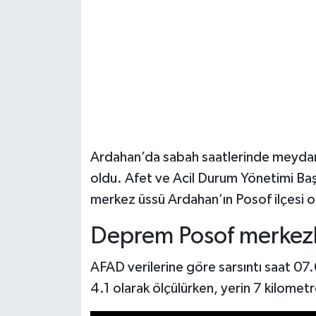
Şenpazar Haberleri
Seydiler Haberleri
Taşköprü Haberleri
Tosya Haberleri
Ardahan’da sabah saatlerinde meydan
Karadeniz Haberleri
oldu. Afet ve Acil Durum Yönetimi Başk
merkez üssü Ardahan’ın Posof ilçesi ol
Ulusal Haberler
Deprem Posof merkezl
Teknoloji Haberleri
AFAD verilerine göre sarsıntı saat 
Siyaset Haberleri
4.1 olarak ölçülürken, yerin 7 kilometre