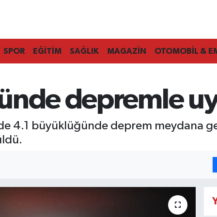
SPOR
EĞİTİM
SAĞLIK
MAGAZİN
OTOMOBİL & E
ünde depremle uy
nde 4.1 büyüklüğünde deprem meydana gel
üldü.
Y