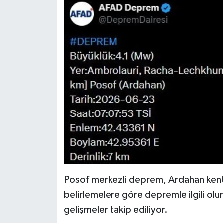
Dünya Haberleri
Yerel Haberler
Haber Arşivi
Posof merkezli deprem, Ardahan kent m
belirlemelere göre depremle ilgili ol
gelişmeler takip ediliyor.