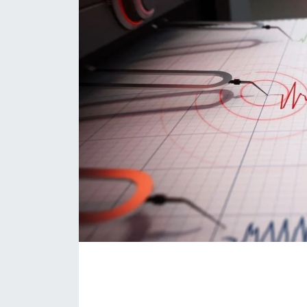
Daday Haberleri
Devrekani Haberleri
Doğanyurt Haberleri
Hanönü Haberleri
İhsangazi Haberleri
İnebolu Haberleri
Küre Haberleri
Merkez Haberleri
Pınarbaşı Haberleri