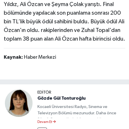
Yıldız, Ali Özcan ve Şeyma Çolak yarıştı. Final
bölümünde yapılacak son puanlama sonrası 200
bin TL’lik büyük ödül sahibini buldu. Büyük ödül Ali
Özcan'ın oldu. rakiplerinden ve Zuhal Topal'dan
toplam 38 puan alan Ali Özcan hafta birincisi oldu.
Kaynak:
Haber Merkezi
EDİTÖR
Gözde Gül Tonturoğlu
Kocaeli Üniversitesi Radyo, Sinema ve
Televizyon Bölümü mezunudur. Daha önce
Sözcü Gazetesi’nde köşe yazarlığı yapmış ve
Devam Et
sayfa tasarımı alanında görev almıştır.