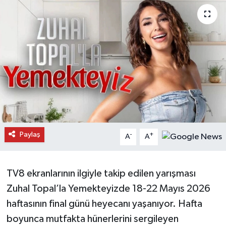
Daday Haberleri
Devrekani Haberleri
Doğanyurt Haberleri
Hanönü Haberleri
İhsangazi Haberleri
Paylaş
-
+
A
A
İnebolu Haberleri
Küre Haberleri
TV8 ekranlarının ilgiyle takip edilen yarışması
Zuhal Topal’la Yemekteyizde 18-22 Mayıs 2026
Merkez Haberleri
haftasının final günü heyecanı yaşanıyor. Hafta
boyunca mutfakta hünerlerini sergileyen
Pınarbaşı Haberleri