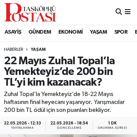
Kastamonu Vefat Edenler
ASAYİŞ
GÜNDEM
EKONOMİ
YAŞAM
SPOR
Abana Haberleri
HABERLER
YAŞAM
Ağlı Haberleri
22 Mayıs Zuhal Topal’la
Yemekteyiz’de 200 bin
Araç Haberleri
TL’yi kim kazanacak?
Azdavay Haberleri
Zuhal Topal’la Yemekteyiz’de 18-22 Mayıs
Bozkurt Haberleri
haftasının final heyecanı yaşanıyor. Yarışmacılar
200 bin TL ödül için son puanları bekliyor.
Çatalzeytin Haberleri
22.05.2026 - 12:33
22.05.2026 - 18:54
1 DK
YAYINLANMA
GÜNCELLEME
OKUNMA SÜRESI
Cide Haberleri