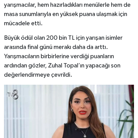
yarışmacılar, hem hazırladıkları menülerle hem de
masa sunumlarıyla en yüksek puana ulaşmak için
Şenpazar Haberleri
mücadele etti.
Seydiler Haberleri
Büyük ödül olan 200 bin TL için yarışan isimler
Taşköprü Haberleri
arasında final günü merakı daha da arttı.
Yarışmacıların birbirlerine verdiği puanların
Tosya Haberleri
ardından gözler, Zuhal Topal’ın yapacağı son
değerlendirmeye çevrildi.
Karadeniz Haberleri
Ulusal Haberler
Teknoloji Haberleri
Siyaset Haberleri