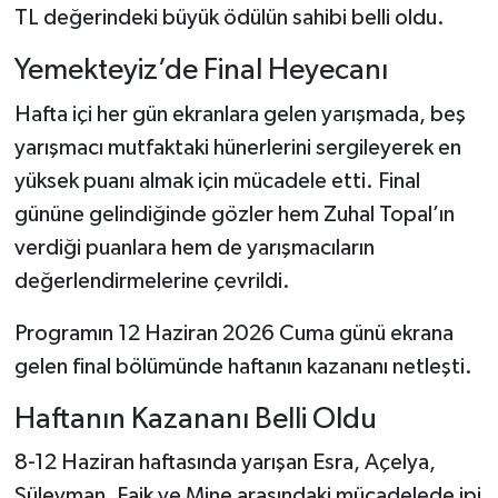
TL değerindeki büyük ödülün sahibi belli oldu.
Şenpazar Haberleri
Yemekteyiz’de Final Heyecanı
Seydiler Haberleri
Hafta içi her gün ekranlara gelen yarışmada, beş
yarışmacı mutfaktaki hünerlerini sergileyerek en
Taşköprü Haberleri
yüksek puanı almak için mücadele etti. Final
gününe gelindiğinde gözler hem Zuhal Topal’ın
Tosya Haberleri
verdiği puanlara hem de yarışmacıların
Karadeniz Haberleri
değerlendirmelerine çevrildi.
Programın 12 Haziran 2026 Cuma günü ekrana
Ulusal Haberler
gelen final bölümünde haftanın kazananı netleşti.
Teknoloji Haberleri
Haftanın Kazananı Belli Oldu
Siyaset Haberleri
8-12 Haziran haftasında yarışan Esra, Açelya,
Süleyman, Faik ve Mine arasındaki mücadelede ipi