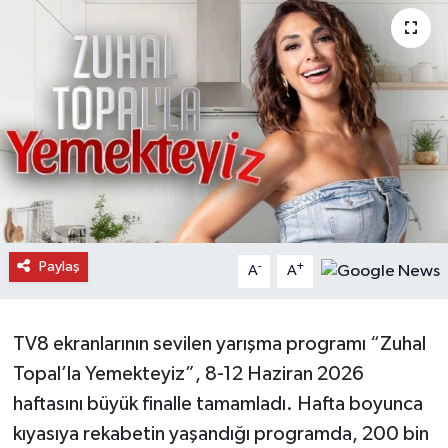
Daday Haberleri
Devrekani Haberleri
Doğanyurt Haberleri
Hanönü Haberleri
İhsangazi Haberleri
Paylaş
-
+
A
A
İnebolu Haberleri
Küre Haberleri
TV8 ekranlarının sevilen yarışma programı “Zuhal
Topal’la Yemekteyiz”, 8-12 Haziran 2026
Merkez Haberleri
haftasını büyük finalle tamamladı. Hafta boyunca
kıyasıya rekabetin yaşandığı programda, 200 bin
Pınarbaşı Haberleri