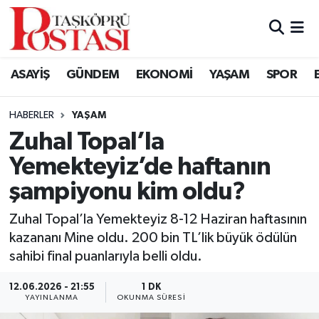
Kastamonu Vefat Edenler
ASAYİŞ
GÜNDEM
EKONOMİ
YAŞAM
SPOR
Abana Haberleri
HABERLER
YAŞAM
Ağlı Haberleri
Zuhal Topal’la
Yemekteyiz’de haftanın
Araç Haberleri
şampiyonu kim oldu?
Azdavay Haberleri
Zuhal Topal’la Yemekteyiz 8-12 Haziran haftasının
Bozkurt Haberleri
kazananı Mine oldu. 200 bin TL’lik büyük ödülün
sahibi final puanlarıyla belli oldu.
Çatalzeytin Haberleri
12.06.2026 - 21:55
1 DK
YAYINLANMA
OKUNMA SÜRESI
Cide Haberleri