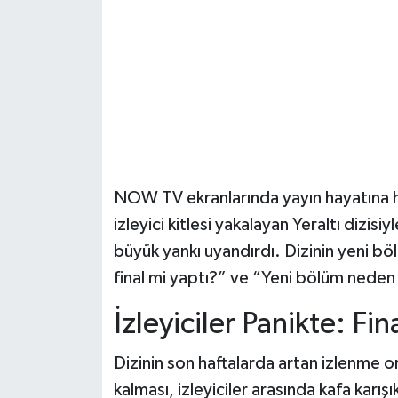
Şenpazar Haberleri
Seydiler Haberleri
Taşköprü Haberleri
Tosya Haberleri
NOW TV ekranlarında yayın hayatına hız
Karadeniz Haberleri
izleyici kitlesi yakalayan Yeraltı dizis
büyük yankı uyandırdı. Dizinin yeni bö
Ulusal Haberler
final mi yaptı?” ve “Yeni bölüm neden 
Teknoloji Haberleri
İzleyiciler Panikte: F
Siyaset Haberleri
Dizinin son haftalarda artan izlenme o
kalması, izleyiciler arasında kafa karış