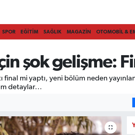
SPOR
EĞİTİM
SAĞLIK
MAGAZİN
OTOMOBİL & E
 için şok gelişme: F
tı final mi yaptı, yeni bölüm neden yayınla
tüm detaylar…
Y