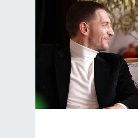
Daday Haberleri
Devrekani Haberleri
Doğanyurt Haberleri
Hanönü Haberleri
İhsangazi Haberleri
İnebolu Haberleri
Küre Haberleri
Merkez Haberleri
Pınarbaşı Haberleri