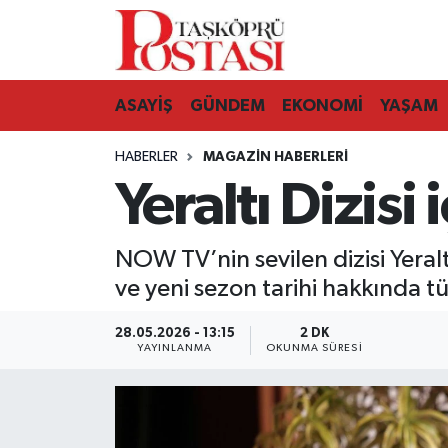
Kastamonu Vefat Edenler
ASAYİŞ
GÜNDEM
EKONOMİ
YAŞAM
Abana Haberleri
HABERLER
MAGAZIN HABERLERI
Ağlı Haberleri
Yeraltı Dizisi
Araç Haberleri
NOW TV’nin sevilen dizisi Yeral
Azdavay Haberleri
ve yeni sezon tarihi hakkında 
Bozkurt Haberleri
28.05.2026 - 13:15
2 DK
YAYINLANMA
OKUNMA SÜRESI
Çatalzeytin Haberleri
Cide Haberleri