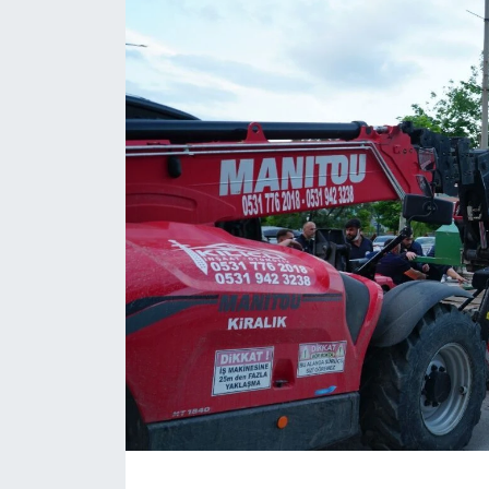
Daday Haberleri
Devrekani Haberleri
Doğanyurt Haberleri
Hanönü Haberleri
İhsangazi Haberleri
İnebolu Haberleri
Küre Haberleri
Merkez Haberleri
Pınarbaşı Haberleri