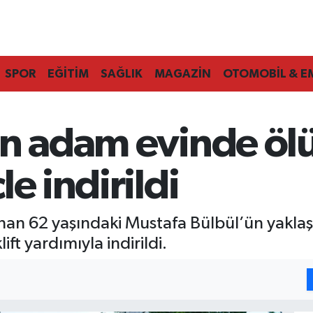
SPOR
EĞİTİM
SAĞLIK
MAGAZİN
OTOMOBİL & E
an adam evinde öl
e indirildi
nan 62 yaşındaki Mustafa Bülbül’ün yaklaş
ift yardımıyla indirildi.