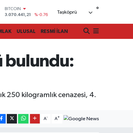
°
BITCOIN
Taşköprü
3.070.441,21
%-0.76
DOLAR
47,7069
%0.17
MLAK
ULUSAL
RESMİ İLAN
EURO
55,0265
%0.01
STERLİN
64,1897
%0.02
ü bulundu:
GRAM ALTIN
6574.81
%1.44
BİST100
13.887
%64
ık 250 kilogramlık cenazesi, 4.
-
+
A
A