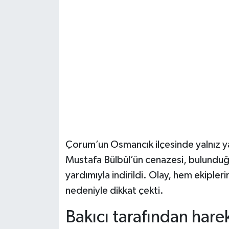
Şenpazar Haberleri
Seydiler Haberleri
Taşköprü Haberleri
Tosya Haberleri
Karadeniz Haberleri
Çorum’un Osmancık ilçesinde yalnız ya
Ulusal Haberler
Mustafa Bülbül’ün cenazesi, bulunduğu 
yardımıyla indirildi. Olay, hem ekiple
Teknoloji Haberleri
nedeniyle dikkat çekti.
Siyaset Haberleri
Bakıcı tarafından hare