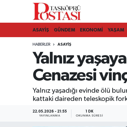
Kastamonu Vefat Edenler
ASAYİŞ
GÜNDEM
EKONOMİ
YAŞAM
Abana Haberleri
HABERLER
ASAYIŞ
Ağlı Haberleri
Yalnız yaşay
Araç Haberleri
Cenazesi vinçl
Azdavay Haberleri
Yalnız yaşadığı evinde ölü bulu
Bozkurt Haberleri
kattaki daireden teleskopik forkl
Çatalzeytin Haberleri
22.05.2026 - 21:55
1 DK
YAYINLANMA
OKUNMA SÜRESI
Cide Haberleri