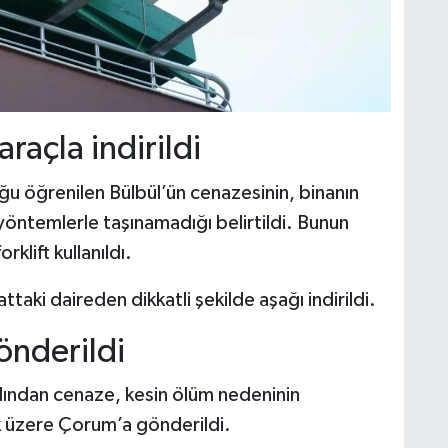
raçla indirildi
ğu öğrenilen Bülbül’ün cenazesinin, binanın
 yöntemlerle taşınamadığı belirtildi. Bunun
klift kullanıldı.
aki daireden dikkatli şekilde aşağı indirildi.
önderildi
dından cenaze, kesin ölüm nedeninin
k üzere Çorum’a gönderildi.