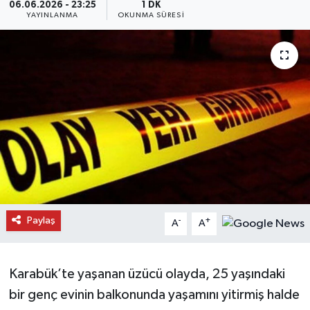
06.06.2026 - 23:25
1 DK
YAYINLANMA
OKUNMA SÜRESI
Daday Haberleri
Devrekani Haberleri
Doğanyurt Haberleri
Hanönü Haberleri
İhsangazi Haberleri
İnebolu Haberleri
Paylaş
-
+
A
A
Küre Haberleri
Merkez Haberleri
Karabük’te yaşanan üzücü olayda, 25 yaşındaki
bir genç evinin balkonunda yaşamını yitirmiş halde
Pınarbaşı Haberleri