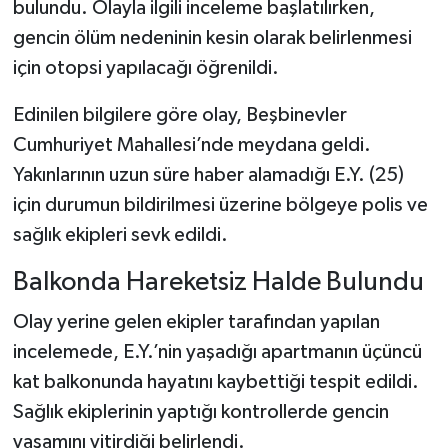
bulundu. Olayla ilgili inceleme başlatılırken,
gencin ölüm nedeninin kesin olarak belirlenmesi
Şenpazar Haberleri
için otopsi yapılacağı öğrenildi.
Seydiler Haberleri
Edinilen bilgilere göre olay, Beşbinevler
Cumhuriyet Mahallesi’nde meydana geldi.
Taşköprü Haberleri
Yakınlarının uzun süre haber alamadığı E.Y. (25)
Tosya Haberleri
için durumun bildirilmesi üzerine bölgeye polis ve
sağlık ekipleri sevk edildi.
Karadeniz Haberleri
Balkonda Hareketsiz Halde Bulundu
Ulusal Haberler
Olay yerine gelen ekipler tarafından yapılan
incelemede, E.Y.’nin yaşadığı apartmanın üçüncü
Teknoloji Haberleri
kat balkonunda hayatını kaybettiği tespit edildi.
Siyaset Haberleri
Sağlık ekiplerinin yaptığı kontrollerde gencin
yaşamını yitirdiği belirlendi.