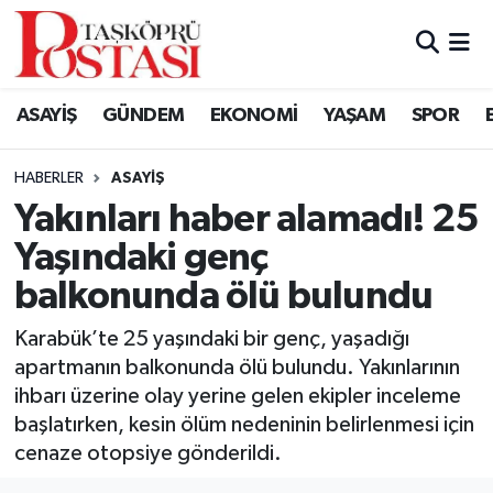
Kastamonu Vefat Edenler
ASAYİŞ
GÜNDEM
EKONOMİ
YAŞAM
SPOR
Abana Haberleri
HABERLER
ASAYIŞ
Ağlı Haberleri
Yakınları haber alamadı! 25
Yaşındaki genç
Araç Haberleri
balkonunda ölü bulundu
Azdavay Haberleri
Karabük’te 25 yaşındaki bir genç, yaşadığı
Bozkurt Haberleri
apartmanın balkonunda ölü bulundu. Yakınlarının
ihbarı üzerine olay yerine gelen ekipler inceleme
Çatalzeytin Haberleri
başlatırken, kesin ölüm nedeninin belirlenmesi için
cenaze otopsiye gönderildi.
Cide Haberleri