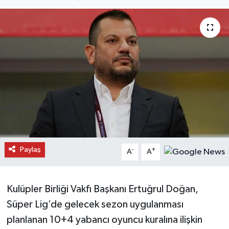
Daday Haberleri
Devrekani Haberleri
Doğanyurt Haberleri
Hanönü Haberleri
İhsangazi Haberleri
İnebolu Haberleri
Paylaş
-
+
A
A
Küre Haberleri
Kulüpler Birliği Vakfı Başkanı Ertuğrul Doğan,
Merkez Haberleri
Süper Lig’de gelecek sezon uygulanması
planlanan 10+4 yabancı oyuncu kuralına ilişkin
Pınarbaşı Haberleri