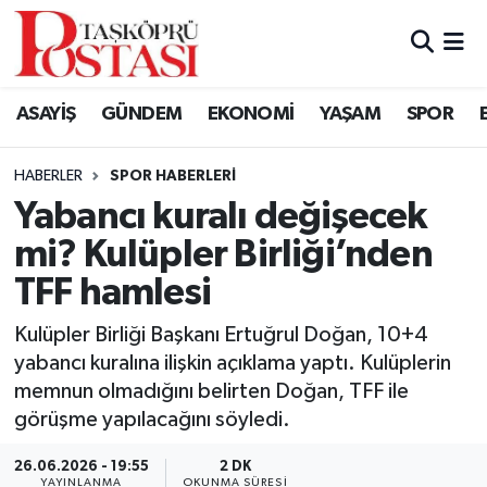
Kastamonu Vefat Edenler
ASAYİŞ
GÜNDEM
EKONOMİ
YAŞAM
SPOR
Abana Haberleri
HABERLER
SPOR HABERLERI
Ağlı Haberleri
Yabancı kuralı değişecek
mi? Kulüpler Birliği’nden
Araç Haberleri
TFF hamlesi
Azdavay Haberleri
Kulüpler Birliği Başkanı Ertuğrul Doğan, 10+4
Bozkurt Haberleri
yabancı kuralına ilişkin açıklama yaptı. Kulüplerin
memnun olmadığını belirten Doğan, TFF ile
Çatalzeytin Haberleri
görüşme yapılacağını söyledi.
26.06.2026 - 19:55
2 DK
Cide Haberleri
YAYINLANMA
OKUNMA SÜRESI