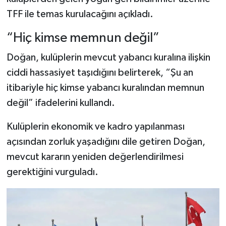
Dünya Haberleri
TFF ile temas kurulacağını açıkladı.
Yerel Haberler
“Hiç kimse memnun değil”
Haber Arşivi
Doğan, kulüplerin mevcut yabancı kuralına ilişkin
ciddi hassasiyet taşıdığını belirterek, “Şu an
itibariyle hiç kimse yabancı kuralından memnun
değil” ifadelerini kullandı.
Kulüplerin ekonomik ve kadro yapılanması
açısından zorluk yaşadığını dile getiren Doğan,
mevcut kararın yeniden değerlendirilmesi
gerektiğini vurguladı.