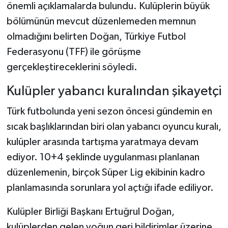
önemli açıklamalarda bulundu. Kulüplerin büyük
bölümünün mevcut düzenlemeden memnun
Şenpazar Haberleri
olmadığını belirten Doğan, Türkiye Futbol
Seydiler Haberleri
Federasyonu (TFF) ile görüşme
gerçekleştireceklerini söyledi.
Taşköprü Haberleri
Kulüpler yabancı kuralından şikayetçi
Tosya Haberleri
Türk futbolunda yeni sezon öncesi gündemin en
sıcak başlıklarından biri olan yabancı oyuncu kuralı,
Karadeniz Haberleri
kulüpler arasında tartışma yaratmaya devam
Ulusal Haberler
ediyor. 10+4 şeklinde uygulanması planlanan
düzenlemenin, birçok Süper Lig ekibinin kadro
Teknoloji Haberleri
planlamasında sorunlara yol açtığı ifade ediliyor.
Siyaset Haberleri
Kulüpler Birliği Başkanı Ertuğrul Doğan,
kulüplerden gelen yoğun geri bildirimler üzerine