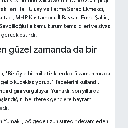
a Kastamonu Valisi Meftun Dallı ev sahipliği
killeri Halil Uluay ve Fatma Serap Ekmekci,
ltacı, MHP Kastamonu İl Başkanı Emre Şahin,
vgilioğlu ile kamu kurum temsilcileri ve siyasi
 gerçekleştirdi.
en güzel zamanda da bir
 'Biz öyle bir milletiz ki en kötü zamanımızda
elip kucaklaşıyoruz.' ifadelerini kullandı.
ndirdiğini vurgulayan Yumaklı, son yıllarda
aşlandığını belirterek gençlere bayram
edi.
n Yumaklı, bölgede uzun süredir devam eden