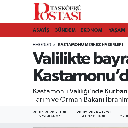
Kastamonu Vefat Edenler
ASAYİŞ
GÜNDEM
EKONOMİ
YAŞAM
Abana Haberleri
HABERLER
KASTAMONU MERKEZ HABERLERI
Ağlı Haberleri
Valilikte ba
Araç Haberleri
Kastamonu’
Azdavay Haberleri
Kastamonu Valiliği’nde Kurba
Bozkurt Haberleri
Tarım ve Orman Bakanı İbrahim 
Çatalzeytin Haberleri
28.05.2026 - 11:40
28.05.2026 - 12:51
YAYINLANMA
GÜNCELLEME
OKU
Cide Haberleri