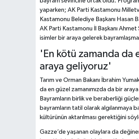
bayram sevincine ortak oldu. Programd
Dünya Haberleri
yaparken; AK Parti Kastamonu Milletve
Yerel Haberler
Kastamonu Belediye Başkanı Hasan Ba
AK Parti Kastamonu İl Başkanı Ahmet Se
Haber Arşivi
isimler bir araya gelerek bayramlaşma
'En kötü zamanda da 
araya geliyoruz'
Tarım ve Orman Bakanı İbrahim Yumaklı,
da en güzel zamanımızda da bir araya g
Bayramların birlik ve beraberliği güçle
bayramların tatil olarak algılanmaya b
kültürünün aktarılması gerektiğini söyl
Gazze’de yaşanan olaylara da değine