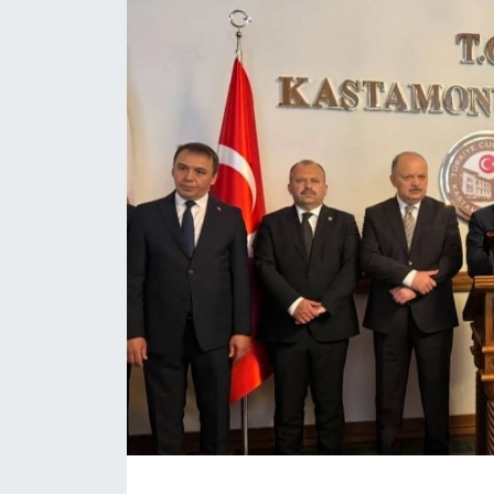
Daday Haberleri
Devrekani Haberleri
Doğanyurt Haberleri
Hanönü Haberleri
İhsangazi Haberleri
İnebolu Haberleri
Küre Haberleri
Merkez Haberleri
Pınarbaşı Haberleri