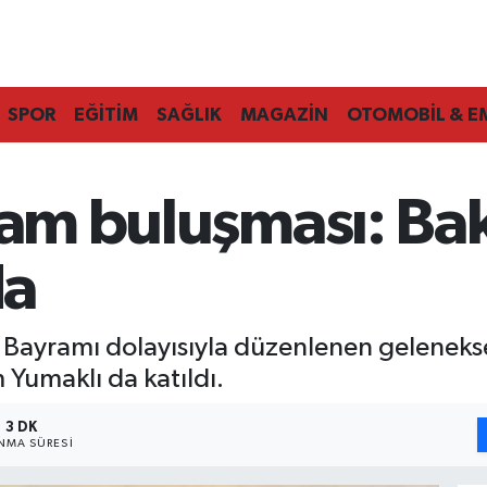
SPOR
EĞİTİM
SAĞLIK
MAGAZİN
OTOMOBİL & E
yram buluşması: Ba
da
n Bayramı dolayısıyla düzenlenen gelene
Yumaklı da katıldı.
3 DK
NMA SÜRESI