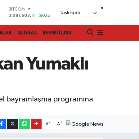
°
DOLAR
Taşköprü
47,6704
%0
EURO
55,0406
%-0.08
MLAK
ULUSAL
RESMİ İLAN
STERLİN
64,2143
%0
GRAM ALTIN
6500.87
%0.12
kan Yumaklı
BİST100
13.799
%70
BITCOIN
3.081.603,11
%0.16
ksel bayramlaşma programına
-
+
A
A