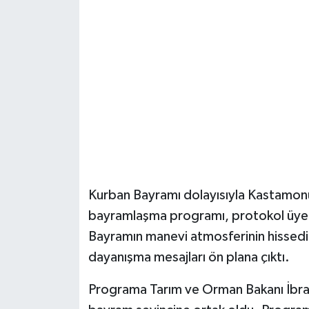
Şenpazar Haberleri
Seydiler Haberleri
Taşköprü Haberleri
Tosya Haberleri
Karadeniz Haberleri
Kurban Bayramı dolayısıyla Kastamonu
Ulusal Haberler
bayramlaşma programı, protokol üyeler
Bayramın manevi atmosferinin hissedil
Teknoloji Haberleri
dayanışma mesajları ön plana çıktı.
Siyaset Haberleri
Programa Tarım ve Orman Bakanı İbra