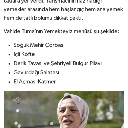
tatlara yer verdi. Yarışmacının hazırladığı
Dünya Haberleri
yemekler arasında hem başlangıç hem ana yemek
Yerel Haberler
hem de tatlı bölümü dikkat çekti.
Vahide Tuma’nın Yemekteyiz menüsü şu şekilde:
Haber Arşivi
Soğuk Mehir Çorbası
İçli Köfte
Derik Tavası ve Şehriyeli Bulgur Pilavı
Gavurdağı Salatası
El Açması Katmer