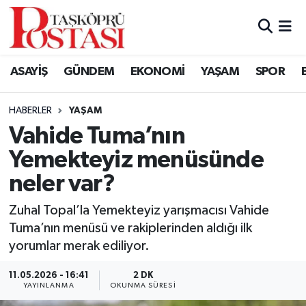
Kastamonu Vefat Edenler
ASAYİŞ
GÜNDEM
EKONOMİ
YAŞAM
SPOR
Abana Haberleri
HABERLER
YAŞAM
Ağlı Haberleri
Vahide Tuma’nın
Yemekteyiz menüsünde
Araç Haberleri
neler var?
Azdavay Haberleri
Zuhal Topal’la Yemekteyiz yarışmacısı Vahide
Bozkurt Haberleri
Tuma’nın menüsü ve rakiplerinden aldığı ilk
yorumlar merak ediliyor.
Çatalzeytin Haberleri
11.05.2026 - 16:41
2 DK
YAYINLANMA
OKUNMA SÜRESI
Cide Haberleri