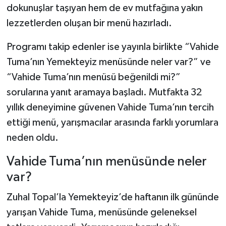
dokunuşlar taşıyan hem de ev mutfağına yakın
lezzetlerden oluşan bir menü hazırladı.
Şenpazar Haberleri
Programı takip edenler ise yayınla birlikte “Vahide
Seydiler Haberleri
Tuma’nın Yemekteyiz menüsünde neler var?” ve
Taşköprü Haberleri
“Vahide Tuma’nın menüsü beğenildi mi?”
sorularına yanıt aramaya başladı. Mutfakta 32
Tosya Haberleri
yıllık deneyimine güvenen Vahide Tuma’nın tercih
ettiği menü, yarışmacılar arasında farklı yorumlara
Karadeniz Haberleri
neden oldu.
Ulusal Haberler
Vahide Tuma’nın menüsünde neler
var?
Teknoloji Haberleri
Zuhal Topal’la Yemekteyiz’de haftanın ilk gününde
Siyaset Haberleri
yarışan Vahide Tuma, menüsünde geleneksel