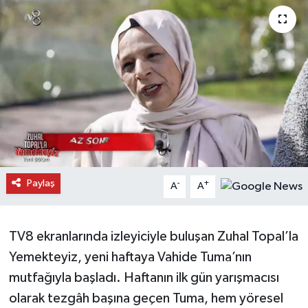
Daday Haberleri
Devrekani Haberleri
Doğanyurt Haberleri
Hanönü Haberleri
İhsangazi Haberleri
Paylaş
-
+
A
A
İnebolu Haberleri
Küre Haberleri
TV8 ekranlarında izleyiciyle buluşan Zuhal Topal’la
Yemekteyiz, yeni haftaya Vahide Tuma’nın
Merkez Haberleri
mutfağıyla başladı. Haftanın ilk gün yarışmacısı
olarak tezgâh başına geçen Tuma, hem yöresel
Pınarbaşı Haberleri