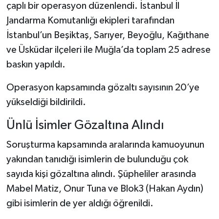
çaplı bir operasyon düzenlendi. İstanbul İl
Jandarma Komutanlığı ekipleri tarafından
Şenpazar Haberleri
İstanbul’un Beşiktaş, Sarıyer, Beyoğlu, Kağıthane
Seydiler Haberleri
ve Üsküdar ilçeleri ile Muğla’da toplam 25 adrese
baskın yapıldı.
Taşköprü Haberleri
Operasyon kapsamında gözaltı sayısının 20’ye
Tosya Haberleri
yükseldiği bildirildi.
Karadeniz Haberleri
Ünlü İsimler Gözaltına Alındı
Soruşturma kapsamında aralarında kamuoyunun
Ulusal Haberler
yakından tanıdığı isimlerin de bulunduğu çok
Teknoloji Haberleri
sayıda kişi gözaltına alındı. Şüpheliler arasında
Mabel Matiz, Onur Tuna ve Blok3 (Hakan Aydın)
Siyaset Haberleri
gibi isimlerin de yer aldığı öğrenildi.