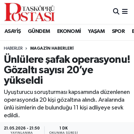
Kastamonu Vefat Edenler
ASAYİŞ
GÜNDEM
EKONOMİ
YAŞAM
SPOR
Abana Haberleri
HABERLER
MAGAZIN HABERLERI
Ağlı Haberleri
Ünlülere şafak operasyonu!
Gözaltı sayısı 20’ye
Araç Haberleri
yükseldi
Azdavay Haberleri
Uyuşturucu soruşturması kapsamında düzenlenen
Bozkurt Haberleri
operasyonda 20 kişi gözaltına alındı. Aralarında
ünlü isimlerin de bulunduğu 11 kişi adliyeye sevk
Çatalzeytin Haberleri
edildi.
21.05.2026 - 21:50
1 DK
Cide Haberleri
YAYINLANMA
OKUNMA SÜRESI