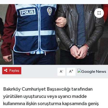
Daday Haberleri
Devrekani Haberleri
Doğanyurt Haberleri
Hanönü Haberleri
İhsangazi Haberleri
İnebolu Haberleri
Paylaş
-
+
A
A
Küre Haberleri
Bakırköy Cumhuriyet Başsavcılığı tarafından
Merkez Haberleri
yürütülen uyuşturucu veya uyarıcı madde
kullanımına ilişkin soruşturma kapsamında geniş
Pınarbaşı Haberleri