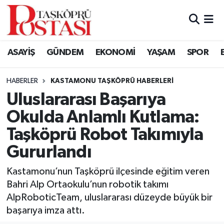
Kastamonu Vefat Edenler
ASAYİŞ
GÜNDEM
EKONOMİ
YAŞAM
SPOR
Abana Haberleri
HABERLER
KASTAMONU TAŞKÖPRÜ HABERLERI
Ağlı Haberleri
Uluslararası Başarıya
Okulda Anlamlı Kutlama:
Araç Haberleri
Taşköprü Robot Takımıyla
Azdavay Haberleri
Gururlandı
Bozkurt Haberleri
Kastamonu’nun Taşköprü ilçesinde eğitim veren
Bahri Alp Ortaokulu’nun robotik takımı
Çatalzeytin Haberleri
AlpRoboticTeam, uluslararası düzeyde büyük bir
başarıya imza attı.
Cide Haberleri