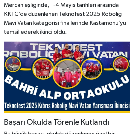
Mercan eşliğinde, 1-4 Mayıs tarihleri arasında
KKTC’de düzenlenen Teknofest 2025 Robolig
Şenpazar Haberleri
Mavi Vatan kategorisi finallerinde Kastamonu’yu
Seydiler Haberleri
temsil ederek ikinci oldu.
Taşköprü Haberleri
Tosya Haberleri
Karadeniz Haberleri
Ulusal Haberler
Teknoloji Haberleri
Siyaset Haberleri
Başarı Okulda Törenle Kutlandı