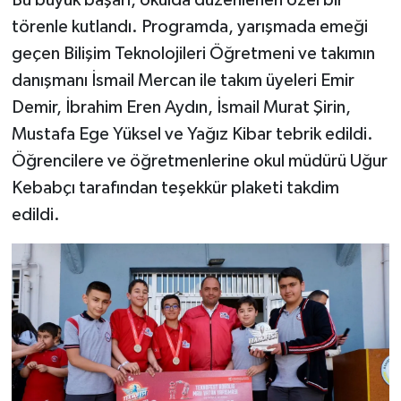
Bu büyük başarı, okulda düzenlenen özel bir
Dünya Haberleri
törenle kutlandı. Programda, yarışmada emeği
Yerel Haberler
geçen Bilişim Teknolojileri Öğretmeni ve takımın
danışmanı İsmail Mercan ile takım üyeleri Emir
Haber Arşivi
Demir, İbrahim Eren Aydın, İsmail Murat Şirin,
Mustafa Ege Yüksel ve Yağız Kibar tebrik edildi.
Öğrencilere ve öğretmenlerine okul müdürü Uğur
Kebabçı tarafından teşekkür plaketi takdim
edildi.