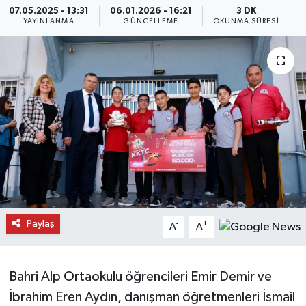
07.05.2025 - 13:31
06.01.2026 - 16:21
3 DK
YAYINLANMA
GÜNCELLEME
OKUNMA SÜRESI
Daday Haberleri
Devrekani Haberleri
Doğanyurt Haberleri
Hanönü Haberleri
İhsangazi Haberleri
İnebolu Haberleri
Paylaş
-
+
A
A
Küre Haberleri
Merkez Haberleri
Bahri Alp Ortaokulu öğrencileri Emir Demir ve
İbrahim Eren Aydın, danışman öğretmenleri İsmail
Pınarbaşı Haberleri