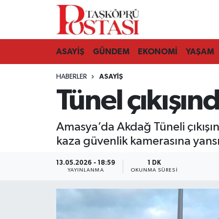
Kastamonu Vefat Edenler
ASAYİŞ
GÜNDEM
EKONOMİ
YAŞAM
Abana Haberleri
HABERLER
ASAYIŞ
Ağlı Haberleri
Tünel çıkışın
Araç Haberleri
Amasya’da Akdağ Tüneli çıkışın
Azdavay Haberleri
kaza güvenlik kamerasına yansıdı
Bozkurt Haberleri
13.05.2026 - 18:59
1 DK
YAYINLANMA
OKUNMA SÜRESI
Çatalzeytin Haberleri
Cide Haberleri