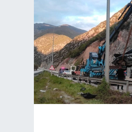
Daday Haberleri
Devrekani Haberleri
Doğanyurt Haberleri
Hanönü Haberleri
İhsangazi Haberleri
İnebolu Haberleri
Küre Haberleri
Merkez Haberleri
Pınarbaşı Haberleri