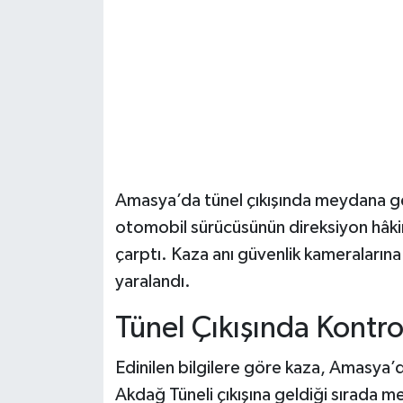
Şenpazar Haberleri
Seydiler Haberleri
Taşköprü Haberleri
Tosya Haberleri
Amasya’da tünel çıkışında meydana gele
Karadeniz Haberleri
otomobil sürücüsünün direksiyon hâki
çarptı. Kaza anı güvenlik kameralarına
Ulusal Haberler
yaralandı.
Teknoloji Haberleri
Tünel Çıkışında Kontro
Siyaset Haberleri
Edinilen bilgilere göre kaza, Amasya’
Akdağ Tüneli çıkışına geldiği sırada 