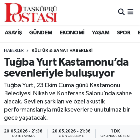
Kastamonu Vefat Edenler
ASAYİŞ
GÜNDEM
EKONOMİ
YAŞAM
SPOR
Abana Haberleri
HABERLER
KÜLTÜR & SANAT HABERLERI
Ağlı Haberleri
Tuğba Yurt Kastamonu’da
sevenleriyle buluşuyor
Araç Haberleri
Tuğba Yurt, 23 Ekim Cuma günü Kastamonu
Azdavay Haberleri
Belediyesi Nikah ve Konferans Salonu’nda sahne
alacak. Sevilen şarkıları ve özel akustik
Bozkurt Haberleri
performanslarıyla müzikseverlere unutulmaz bir
gece yaşatacak.
Çatalzeytin Haberleri
20.05.2026 - 21:36
20.05.2026 - 21:36
1 DK
Cide Haberleri
YAYINLANMA
GÜNCELLEME
OKUNMA SÜRESI