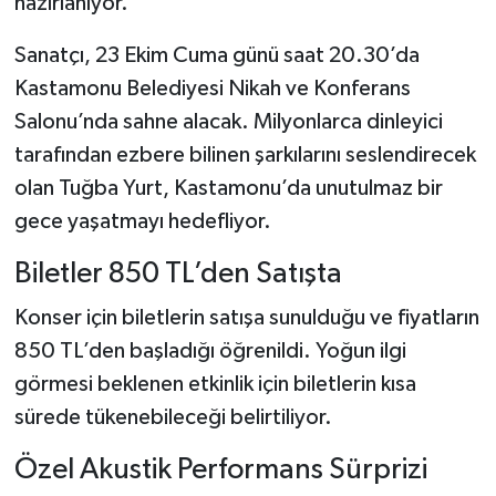
hazırlanıyor.
Şenpazar Haberleri
Sanatçı, 23 Ekim Cuma günü saat 20.30’da
Kastamonu Belediyesi Nikah ve Konferans
Seydiler Haberleri
Salonu’nda sahne alacak. Milyonlarca dinleyici
tarafından ezbere bilinen şarkılarını seslendirecek
Taşköprü Haberleri
olan Tuğba Yurt, Kastamonu’da unutulmaz bir
gece yaşatmayı hedefliyor.
Tosya Haberleri
Biletler 850 TL’den Satışta
Karadeniz Haberleri
Konser için biletlerin satışa sunulduğu ve fiyatların
Ulusal Haberler
850 TL’den başladığı öğrenildi. Yoğun ilgi
görmesi beklenen etkinlik için biletlerin kısa
Teknoloji Haberleri
sürede tükenebileceği belirtiliyor.
Siyaset Haberleri
Özel Akustik Performans Sürprizi