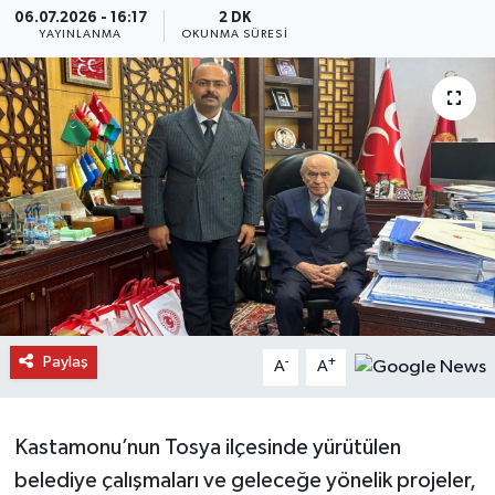
06.07.2026 - 16:17
2 DK
YAYINLANMA
OKUNMA SÜRESI
Daday Haberleri
Devrekani Haberleri
Doğanyurt Haberleri
Hanönü Haberleri
İhsangazi Haberleri
İnebolu Haberleri
Paylaş
-
+
A
A
Küre Haberleri
Merkez Haberleri
Kastamonu’nun Tosya ilçesinde yürütülen
belediye çalışmaları ve geleceğe yönelik projeler,
Pınarbaşı Haberleri