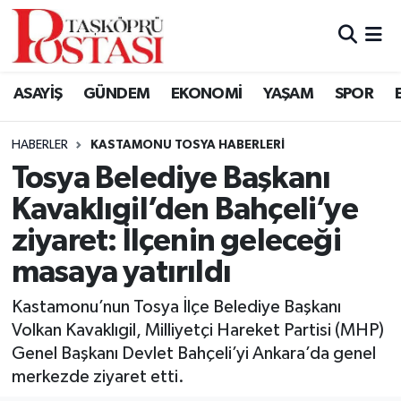
Kastamonu Vefat Edenler
ASAYİŞ
GÜNDEM
EKONOMİ
YAŞAM
SPOR
Abana Haberleri
HABERLER
KASTAMONU TOSYA HABERLERI
Ağlı Haberleri
Tosya Belediye Başkanı
Kavaklıgil’den Bahçeli’ye
Araç Haberleri
ziyaret: İlçenin geleceği
Azdavay Haberleri
masaya yatırıldı
Bozkurt Haberleri
Kastamonu’nun Tosya İlçe Belediye Başkanı
Volkan Kavaklıgil, Milliyetçi Hareket Partisi (MHP)
Çatalzeytin Haberleri
Genel Başkanı Devlet Bahçeli’yi Ankara’da genel
merkezde ziyaret etti.
Cide Haberleri