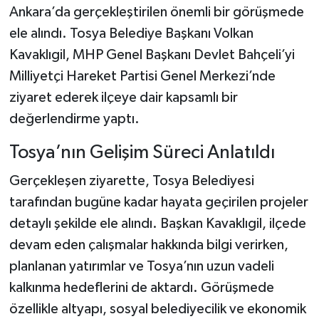
Ankara’da gerçekleştirilen önemli bir görüşmede
ele alındı. Tosya Belediye Başkanı Volkan
Şenpazar Haberleri
Kavaklıgil, MHP Genel Başkanı Devlet Bahçeli’yi
Seydiler Haberleri
Milliyetçi Hareket Partisi Genel Merkezi’nde
ziyaret ederek ilçeye dair kapsamlı bir
Taşköprü Haberleri
değerlendirme yaptı.
Tosya Haberleri
Tosya’nın Gelişim Süreci Anlatıldı
Karadeniz Haberleri
Gerçekleşen ziyarette, Tosya Belediyesi
tarafından bugüne kadar hayata geçirilen projeler
Ulusal Haberler
detaylı şekilde ele alındı. Başkan Kavaklıgil, ilçede
devam eden çalışmalar hakkında bilgi verirken,
Teknoloji Haberleri
planlanan yatırımlar ve Tosya’nın uzun vadeli
kalkınma hedeflerini de aktardı. Görüşmede
Siyaset Haberleri
özellikle altyapı, sosyal belediyecilik ve ekonomik