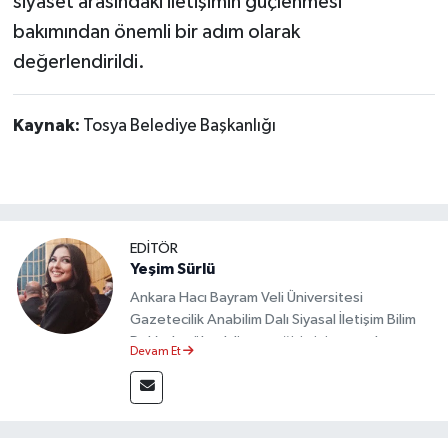
siyaset arasındaki iletişimin güçlenmesi
bakımından önemli bir adım olarak
değerlendirildi.
Kaynak:
Tosya Belediye Başkanlığı
EDİTÖR
Yeşim Sürlü
Ankara Hacı Bayram Veli Üniversitesi
Gazetecilik Anabilim Dalı Siyasal İletişim Bilim
Dalı’nda yüksek lisans eğitimini tamamlamıştır.
Devam Et
Sosyal medya platformları ve seçimlere dair
akademik çalışmalar gerçekleştirmiştir.
Taşköprü Postası internet haber sitesinde
internet editörü olarak görev yapmaktadır.