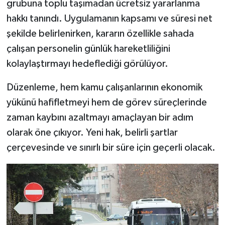
grubuna toplu taşımadan ücretsiz yararlanma
hakkı tanındı. Uygulamanın kapsamı ve süresi net
Şenpazar Haberleri
şekilde belirlenirken, kararın özellikle sahada
çalışan personelin günlük hareketliliğini
Seydiler Haberleri
kolaylaştırmayı hedeflediği görülüyor.
Taşköprü Haberleri
Düzenleme, hem kamu çalışanlarının ekonomik
Tosya Haberleri
yükünü hafifletmeyi hem de görev süreçlerinde
zaman kaybını azaltmayı amaçlayan bir adım
Karadeniz Haberleri
olarak öne çıkıyor. Yeni hak, belirli şartlar
çerçevesinde ve sınırlı bir süre için geçerli olacak.
Ulusal Haberler
Teknoloji Haberleri
Siyaset Haberleri