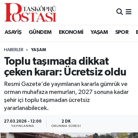
Kastamonu Vefat Edenler
ASAYİŞ
GÜNDEM
EKONOMİ
YAŞAM
SPOR
Abana Haberleri
HABERLER
YAŞAM
Ağlı Haberleri
Toplu taşımada dikkat
çeken karar: Ücretsiz oldu
Araç Haberleri
Resmi Gazete’de yayımlanan kararla gümrük ve
Azdavay Haberleri
orman muhafaza memurları, 2027 sonuna kadar
şehir içi toplu taşımadan ücretsiz
Bozkurt Haberleri
yararlanabilecek.
Çatalzeytin Haberleri
27.03.2026 - 12:00
2 DK
YAYINLANMA
OKUNMA SÜRESI
Cide Haberleri