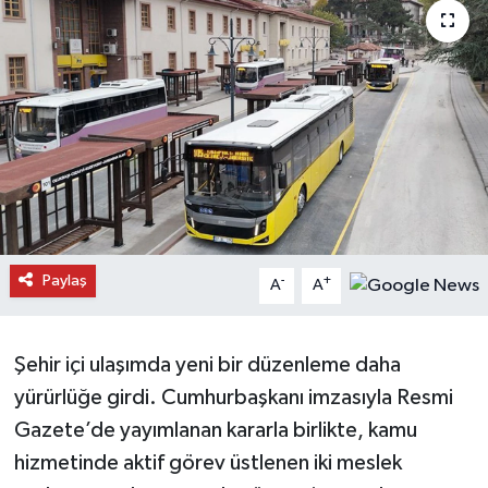
Daday Haberleri
Devrekani Haberleri
Doğanyurt Haberleri
Hanönü Haberleri
İhsangazi Haberleri
Paylaş
-
+
A
A
İnebolu Haberleri
Şehir içi ulaşımda yeni bir düzenleme daha
Küre Haberleri
yürürlüğe girdi. Cumhurbaşkanı imzasıyla Resmi
Merkez Haberleri
Gazete’de yayımlanan kararla birlikte, kamu
hizmetinde aktif görev üstlenen iki meslek
Pınarbaşı Haberleri