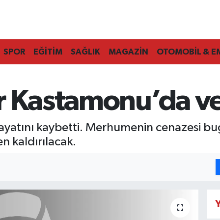
SPOR
EĞİTİM
SAĞLIK
MAGAZİN
OTOMOBİL & E
r Kastamonu’da vef
ayatını kaybetti. Merhumenin cenazesi b
 kaldırılacak.
Y