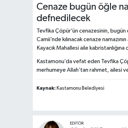
Dünya Haberleri
Cenaze bugün öğle na
defnedilecek
Yerel Haberler
Tevfika Çöpür’ün cenazesinin, bugün
Haber Arşivi
Camii’nde kılınacak cenaze namazının
Kayacık Mahallesi aile kabristanlığına d
Kastamonu’da vefat eden Tevfika Çöpür
merhumeye Allah’tan rahmet, ailesi ve 
Kaynak:
Kastamonu Belediyesi
EDİTÖR