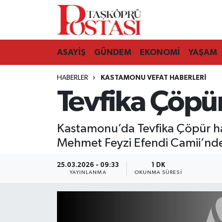
Kastamonu Vefat Edenler
ASAYİŞ
GÜNDEM
EKONOMİ
YAŞAM
Abana Haberleri
HABERLER
KASTAMONU VEFAT HABERLERI
Ağlı Haberleri
Tevfika Çöpü
Araç Haberleri
Kastamonu’da Tevfika Çöpür h
Azdavay Haberleri
Mehmet Feyzi Efendi Camii’nden
Bozkurt Haberleri
25.03.2026 - 09:33
1 DK
YAYINLANMA
OKUNMA SÜRESI
Çatalzeytin Haberleri
Cide Haberleri