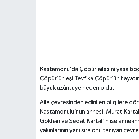
Şenpazar Haberleri
Seydiler Haberleri
Taşköprü Haberleri
Tosya Haberleri
Kastamonu’da Çöpür ailesini yasa boğa
Karadeniz Haberleri
Çöpür’ün eşi Tevfika Çöpür’ün hayatını
büyük üzüntüye neden oldu.
Ulusal Haberler
Aile çevresinden edinilen bilgilere gö
Teknoloji Haberleri
Kastamonulu’nun annesi, Murat Kartal 
Gökhan ve Sedat Kartal’ın ise anneann
Siyaset Haberleri
yakınlarının yanı sıra onu tanıyan çevr