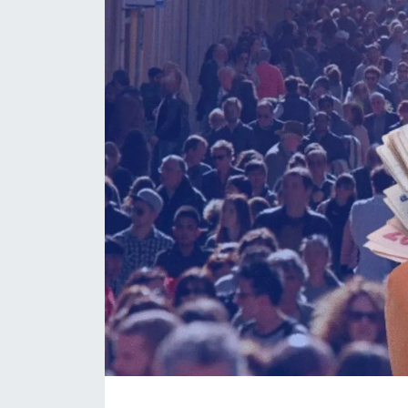
Daday Haberleri
Devrekani Haberleri
Doğanyurt Haberleri
Hanönü Haberleri
İhsangazi Haberleri
İnebolu Haberleri
Küre Haberleri
Merkez Haberleri
Pınarbaşı Haberleri