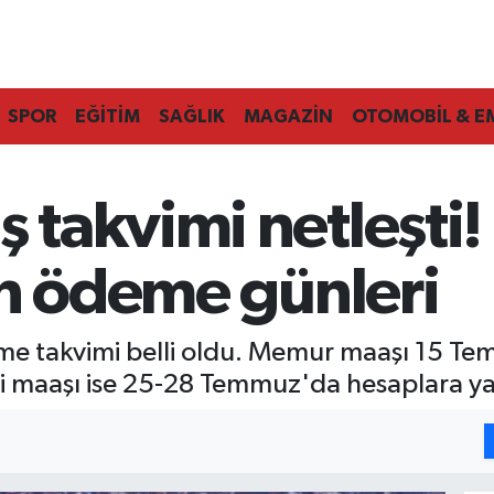
SPOR
EĞİTİM
SAĞLIK
MAGAZİN
OTOMOBİL & E
takvimi netleşti!
in ödeme günleri
 takvimi belli oldu. Memur maaşı 15 Tem
maaşı ise 25-28 Temmuz'da hesaplara yat