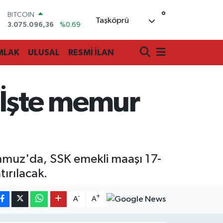
°
DOLAR
Taşköprü
47,6006
%0.06
EURO
55,0250
%0.02
MLAK
ULUSAL
RESMİ İLAN
STERLİN
64,2398
%0.2
GRAM ALTIN
6513.94
%0.32
 İşte memur
BİST100
13.768
%48
BITCOIN
3.075.096,36
%0.69
muz'da, SSK emekli maaşı 17-
ırılacak.
-
+
A
A