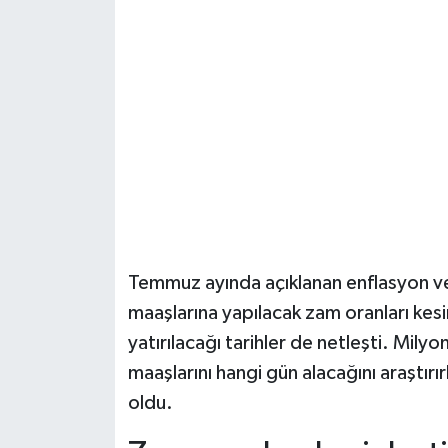
Şenpazar Haberleri
Seydiler Haberleri
Taşköprü Haberleri
Tosya Haberleri
Karadeniz Haberleri
Temmuz ayında açıklanan enflasyon ve
Ulusal Haberler
maaşlarına yapılacak zam oranları kesi
yatırılacağı tarihler de netleşti. Mil
Teknoloji Haberleri
maaşlarını hangi gün alacağını araştırırk
oldu.
Siyaset Haberleri