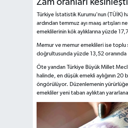
Zam oranları kesinleşti
Dünya Haberleri
Türkiye İstatistik Kurumu'nun (TÜİK) ha
Yerel Haberler
ardından temmuz ayı maaş artışları ne
Haber Arşivi
emeklilerinin kök aylıklarına yüzde 1
Memur ve memur emeklileri ise toplu s
doğrultusunda yüzde 13,52 oranında m
Öte yandan Türkiye Büyük Millet Meclis
halinde, en düşük emekli aylığının 20 b
öngörülüyor. Düzenlemenin yürürlüğe gir
emekliler yeni taban aylıktan yararlan