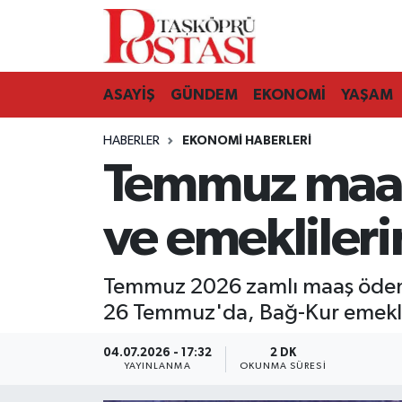
Kastamonu Vefat Edenler
ASAYİŞ
GÜNDEM
EKONOMİ
YAŞAM
Abana Haberleri
HABERLER
EKONOMI HABERLERI
Ağlı Haberleri
Temmuz maaş 
Araç Haberleri
ve emekliler
Azdavay Haberleri
Temmuz 2026 zamlı maaş ödeme
Bozkurt Haberleri
26 Temmuz'da, Bağ-Kur emekli 
Çatalzeytin Haberleri
04.07.2026 - 17:32
2 DK
YAYINLANMA
OKUNMA SÜRESI
Cide Haberleri