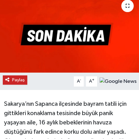
Daday Haberleri
Devrekani Haberleri
Doğanyurt Haberleri
Hanönü Haberleri
İhsangazi Haberleri
Paylaş
-
+
A
A
İnebolu Haberleri
Sakarya’nın Sapanca ilçesinde bayram tatili için
Küre Haberleri
gittikleri konaklama tesisinde büyük panik
Merkez Haberleri
yaşayan aile, 16 aylık bebeklerinin havuza
düştüğünü fark edince korku dolu anlar yaşadı.
Pınarbaşı Haberleri