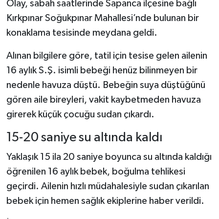
Olay, sabah saatlerinde Sapanca ilçesine bağlı
Kırkpınar Soğukpınar Mahallesi’nde bulunan bir
Şenpazar Haberleri
konaklama tesisinde meydana geldi.
Seydiler Haberleri
Alınan bilgilere göre, tatil için tesise gelen ailenin
16 aylık S.Ş. isimli bebeği henüz bilinmeyen bir
Taşköprü Haberleri
nedenle havuza düştü. Bebeğin suya düştüğünü
Tosya Haberleri
gören aile bireyleri, vakit kaybetmeden havuza
girerek küçük çocuğu sudan çıkardı.
Karadeniz Haberleri
15-20 saniye su altında kaldı
Ulusal Haberler
Yaklaşık 15 ila 20 saniye boyunca su altında kaldığı
öğrenilen 16 aylık bebek, boğulma tehlikesi
Teknoloji Haberleri
geçirdi. Ailenin hızlı müdahalesiyle sudan çıkarılan
Siyaset Haberleri
bebek için hemen sağlık ekiplerine haber verildi.