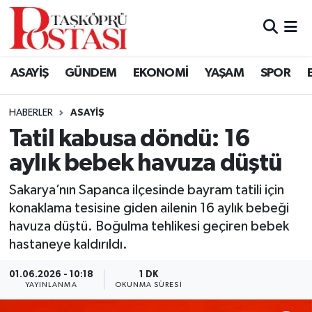
Kastamonu Vefat Edenler
ASAYİŞ
GÜNDEM
EKONOMİ
YAŞAM
SPOR
Abana Haberleri
HABERLER
ASAYIŞ
Ağlı Haberleri
Tatil kabusa döndü: 16
aylık bebek havuza düştü
Araç Haberleri
Sakarya’nın Sapanca ilçesinde bayram tatili için
Azdavay Haberleri
konaklama tesisine giden ailenin 16 aylık bebeği
havuza düştü. Boğulma tehlikesi geçiren bebek
Bozkurt Haberleri
hastaneye kaldırıldı.
Çatalzeytin Haberleri
01.06.2026 - 10:18
1 DK
YAYINLANMA
OKUNMA SÜRESI
Cide Haberleri