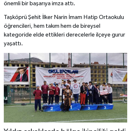
önemli bir başarıya imza attı.
Şenpazar Haberleri
Taşköprü Şehit İlker Narin İmam Hatip Ortaokulu
öğrencileri, hem takım hem de bireysel
Seydiler Haberleri
kategoride elde ettikleri derecelerle ilçeye gurur
yaşattı.
Taşköprü Haberleri
Tosya Haberleri
Karadeniz Haberleri
Ulusal Haberler
Teknoloji Haberleri
Siyaset Haberleri