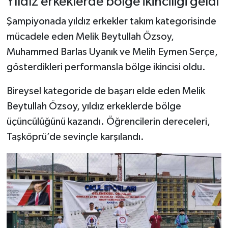
Yıldız erkeklerde bölge ikinciliği geldi
Dünya Haberleri
Şampiyonada yıldız erkekler takım kategorisinde
Yerel Haberler
mücadele eden Melik Beytullah Özsoy,
Muhammed Barlas Uyanık ve Melih Eymen Serçe,
Haber Arşivi
gösterdikleri performansla bölge ikincisi oldu.
Bireysel kategoride de başarı elde eden Melik
Beytullah Özsoy, yıldız erkeklerde bölge
üçüncülüğünü kazandı. Öğrencilerin dereceleri,
Taşköprü’de sevinçle karşılandı.