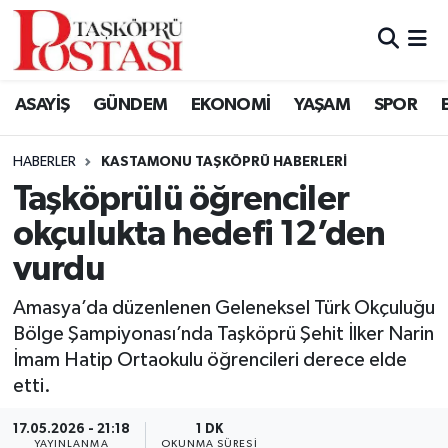
Kastamonu Vefat Edenler
ASAYİŞ
GÜNDEM
EKONOMİ
YAŞAM
SPOR
Abana Haberleri
HABERLER
KASTAMONU TAŞKÖPRÜ HABERLERI
Ağlı Haberleri
Taşköprülü öğrenciler
okçulukta hedefi 12’den
Araç Haberleri
vurdu
Azdavay Haberleri
Amasya’da düzenlenen Geleneksel Türk Okçuluğu
Bozkurt Haberleri
Bölge Şampiyonası’nda Taşköprü Şehit İlker Narin
İmam Hatip Ortaokulu öğrencileri derece elde
Çatalzeytin Haberleri
etti.
17.05.2026 - 21:18
1 DK
Cide Haberleri
YAYINLANMA
OKUNMA SÜRESI