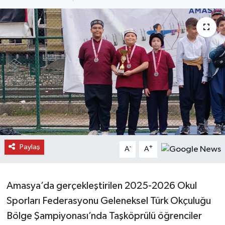
Daday Haberleri
Devrekani Haberleri
Doğanyurt Haberleri
Hanönü Haberleri
İhsangazi Haberleri
İnebolu Haberleri
Paylaş
-
+
A
A
Küre Haberleri
Amasya’da gerçekleştirilen 2025-2026 Okul
Merkez Haberleri
Sporları Federasyonu Geleneksel Türk Okçuluğu
Bölge Şampiyonası’nda Taşköprülü öğrenciler
Pınarbaşı Haberleri