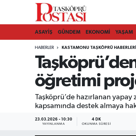
Kastamonu Vefat Edenler
ASAYİŞ
GÜNDEM
EKONOMİ
YAŞAM
Abana Haberleri
HABERLER
KASTAMONU TAŞKÖPRÜ HABERLER
Ağlı Haberleri
Taşköprü’den 
Araç Haberleri
öğretimi pro
Azdavay Haberleri
Taşköprü’de hazırlanan yapay 
Bozkurt Haberleri
kapsamında destek almaya hak
Çatalzeytin Haberleri
23.03.2026 - 10:30
4 DK
YAYINLANMA
OKUNMA SÜRESI
Cide Haberleri