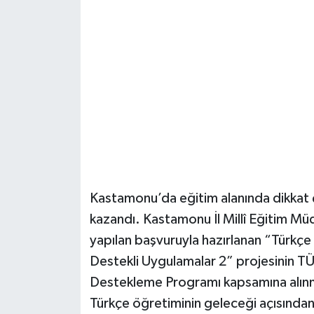
Şenpazar Haberleri
Seydiler Haberleri
Taşköprü Haberleri
Tosya Haberleri
Karadeniz Haberleri
Kastamonu’da eğitim alanında dikkat
Ulusal Haberler
kazandı. Kastamonu İl Millî Eğitim M
yapılan başvuruyla hazırlanan “Türkç
Teknoloji Haberleri
Destekli Uygulamalar 2” projesinin T
Destekleme Programı kapsamına alınma
Siyaset Haberleri
Türkçe öğretiminin geleceği açısından 