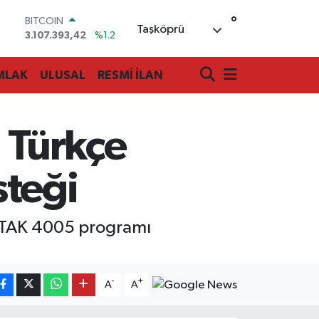
°
DOLAR
Taşköprü
47,7106
%0.17
EURO
55,1652
%0.27
MLAK
ULUSAL
RESMİ İLAN
STERLİN
64,4046
%0.35
GRAM ALTIN
6618.49
%2.12
 Türkçe
BİST100
13.773
%-19
BITCOIN
steği
3.107.393,42
%1.2
BİTAK 4005 programı
-
+
A
A