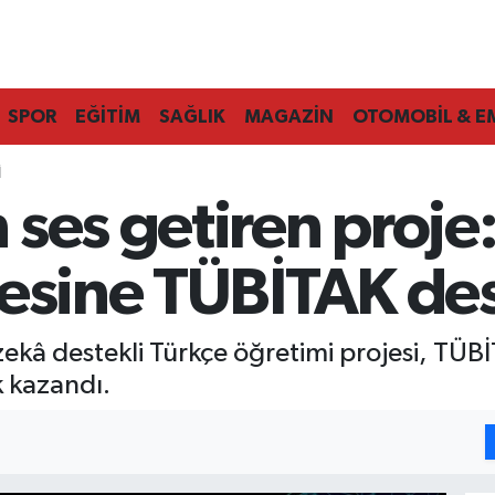
SPOR
EĞİTİM
SAĞLIK
MAGAZİN
OTOMOBİL & E
I
ses getiren proje:
jesine TÜBİTAK de
zekâ destekli Türkçe öğretimi projesi, TÜ
 kazandı.