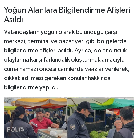
Yoğun Alanlara Bilgilendirme Afişleri
Şenpazar Haberleri
Asıldı
Seydiler Haberleri
Vatandaşların yoğun olarak bulunduğu çarşı
merkezi, terminal ve pazar yeri gibi bölgelerde
Taşköprü Haberleri
bilgilendirme afişleri asıldı. Ayrıca, dolandırıcılık
olaylarına karşı farkındalık oluşturmak amacıyla
Tosya Haberleri
cuma namazı öncesi camilerde vaazlar verilerek,
Karadeniz Haberleri
dikkat edilmesi gereken konular hakkında
bilgilendirme yapıldı.
Ulusal Haberler
Teknoloji Haberleri
Siyaset Haberleri