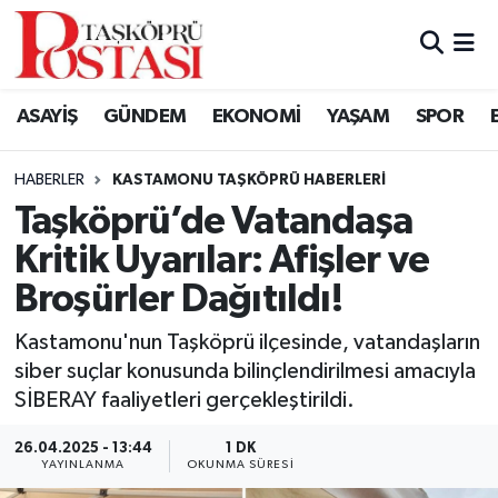
Kastamonu Vefat Edenler
ASAYİŞ
GÜNDEM
EKONOMİ
YAŞAM
SPOR
Abana Haberleri
HABERLER
KASTAMONU TAŞKÖPRÜ HABERLERI
Ağlı Haberleri
Taşköprü’de Vatandaşa
Kritik Uyarılar: Afişler ve
Araç Haberleri
Broşürler Dağıtıldı!
Azdavay Haberleri
Kastamonu'nun Taşköprü ilçesinde, vatandaşların
Bozkurt Haberleri
siber suçlar konusunda bilinçlendirilmesi amacıyla
SİBERAY faaliyetleri gerçekleştirildi.
Çatalzeytin Haberleri
26.04.2025 - 13:44
1 DK
YAYINLANMA
OKUNMA SÜRESI
Cide Haberleri