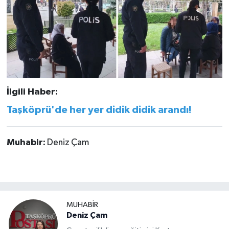
İlgili Haber:
Taşköprü'de her yer didik didik arandı!
Muhabir:
Deniz Çam
MUHABİR
Deniz Çam