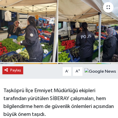
Daday Haberleri
Devrekani Haberleri
Doğanyurt Haberleri
Hanönü Haberleri
İhsangazi Haberleri
Paylaş
-
+
A
A
İnebolu Haberleri
Küre Haberleri
Taşköprü İlçe Emniyet Müdürlüğü ekipleri
tarafından yürütülen SİBERAY çalışmaları, hem
Merkez Haberleri
bilgilendirme hem de güvenlik önlemleri açısından
büyük önem taşıdı.
Pınarbaşı Haberleri