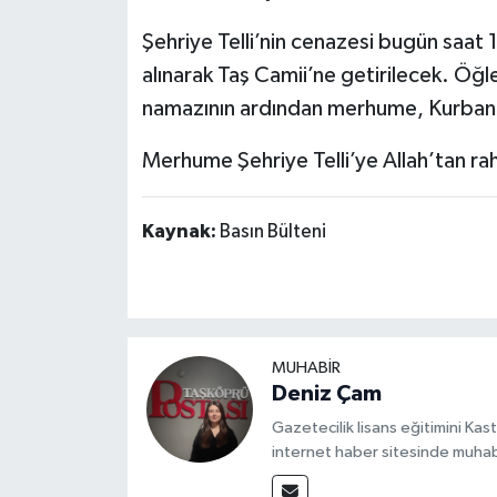
Dünya Haberleri
Şehriye Telli’nin cenazesi bugün saa
Yerel Haberler
alınarak Taş Camii’ne getirilecek. Öğ
namazının ardından merhume, Kurban 
Haber Arşivi
Merhume Şehriye Telli’ye Allah’tan rahm
Kaynak:
Basın Bülteni
MUHABİR
Deniz Çam
Gazetecilik lisans eğitimini Ka
internet haber sitesinde muhab