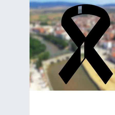
Daday Haberleri
Devrekani Haberleri
Doğanyurt Haberleri
Hanönü Haberleri
İhsangazi Haberleri
İnebolu Haberleri
Küre Haberleri
Merkez Haberleri
Pınarbaşı Haberleri