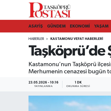
Kastamonu Vefat Edenler
ASAYİŞ
GÜNDEM
EKONOMİ
YAŞAM
Abana Haberleri
HABERLER
KASTAMONU VEFAT HABERLERI
Ağlı Haberleri
Taşköprü’de Ş
Araç Haberleri
Kastamonu’nun Taşköprü ilçesine
Azdavay Haberleri
Merhumenin cenazesi bugün to
Bozkurt Haberleri
23.05.2026 - 10:16
1 DK
YAYINLANMA
OKUNMA SÜRESI
Çatalzeytin Haberleri
Cide Haberleri