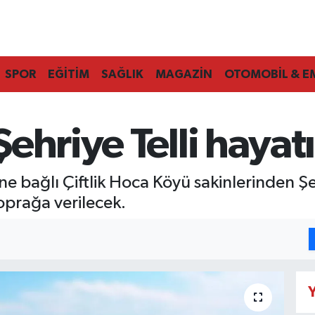
SPOR
EĞİTİM
SAĞLIK
MAGAZİN
OTOMOBİL & E
ehriye Telli hayatı
 bağlı Çiftlik Hoca Köyü sakinlerinden Şehr
prağa verilecek.
Y