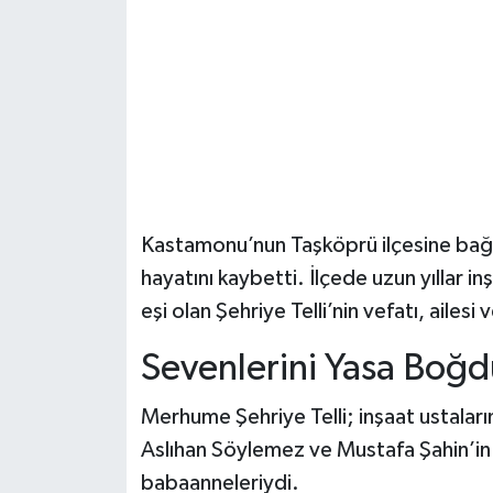
Şenpazar Haberleri
Seydiler Haberleri
Taşköprü Haberleri
Tosya Haberleri
Kastamonu’nun Taşköprü ilçesine bağlı 
Karadeniz Haberleri
hayatını kaybetti. İlçede uzun yıllar i
eşi olan Şehriye Telli’nin vefatı, ailes
Ulusal Haberler
Sevenlerini Yasa Boğd
Teknoloji Haberleri
Merhume Şehriye Telli; inşaat ustaların
Siyaset Haberleri
Aslıhan Söylemez ve Mustafa Şahin’in a
babaanneleriydi.