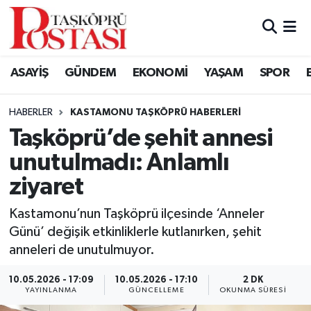
Kastamonu Vefat Edenler
ASAYİŞ
GÜNDEM
EKONOMİ
YAŞAM
SPOR
Abana Haberleri
HABERLER
KASTAMONU TAŞKÖPRÜ HABERLERI
Ağlı Haberleri
Taşköprü’de şehit annesi
unutulmadı: Anlamlı
Araç Haberleri
ziyaret
Azdavay Haberleri
Kastamonu’nun Taşköprü ilçesinde ‘Anneler
Bozkurt Haberleri
Günü’ değişik etkinliklerle kutlanırken, şehit
anneleri de unutulmuyor.
Çatalzeytin Haberleri
10.05.2026 - 17:09
10.05.2026 - 17:10
2 DK
YAYINLANMA
GÜNCELLEME
OKUNMA SÜRESI
Cide Haberleri