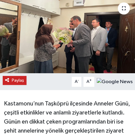
Daday Haberleri
Devrekani Haberleri
Doğanyurt Haberleri
Hanönü Haberleri
İhsangazi Haberleri
Paylaş
-
+
A
A
İnebolu Haberleri
Küre Haberleri
Kastamonu’nun Taşköprü ilçesinde Anneler Günü,
çeşitli etkinlikler ve anlamlı ziyaretlerle kutlandı.
Merkez Haberleri
Günün en dikkat çeken programlarından biri ise
şehit annelerine yönelik gerçekleştirilen ziyaret
Pınarbaşı Haberleri