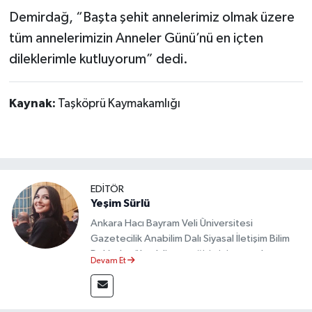
Demirdağ, “Başta şehit annelerimiz olmak üzere
tüm annelerimizin Anneler Günü’nü en içten
dileklerimle kutluyorum” dedi.
Kaynak:
Taşköprü Kaymakamlığı
EDİTÖR
Yeşim Sürlü
Ankara Hacı Bayram Veli Üniversitesi
Gazetecilik Anabilim Dalı Siyasal İletişim Bilim
Dalı’nda yüksek lisans eğitimini tamamlamıştır.
Devam Et
Sosyal medya platformları ve seçimlere dair
akademik çalışmalar gerçekleştirmiştir.
Taşköprü Postası internet haber sitesinde