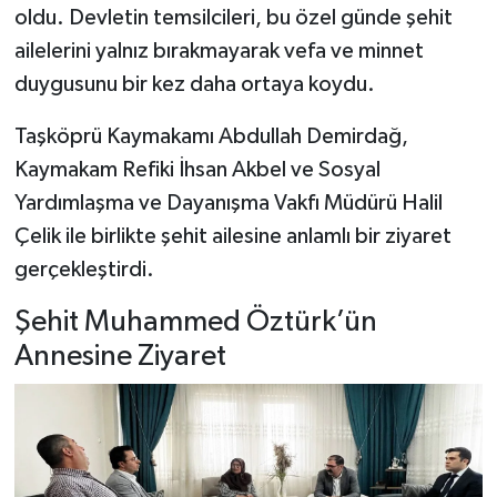
oldu. Devletin temsilcileri, bu özel günde şehit
ailelerini yalnız bırakmayarak vefa ve minnet
Şenpazar Haberleri
duygusunu bir kez daha ortaya koydu.
Seydiler Haberleri
Taşköprü Kaymakamı Abdullah Demirdağ,
Taşköprü Haberleri
Kaymakam Refiki İhsan Akbel ve Sosyal
Yardımlaşma ve Dayanışma Vakfı Müdürü Halil
Tosya Haberleri
Çelik ile birlikte şehit ailesine anlamlı bir ziyaret
gerçekleştirdi.
Karadeniz Haberleri
Şehit Muhammed Öztürk’ün
Ulusal Haberler
Annesine Ziyaret
Teknoloji Haberleri
Siyaset Haberleri