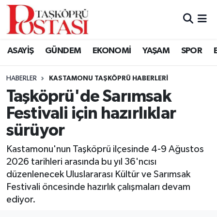
Kastamonu Vefat Edenler
ASAYİŞ
GÜNDEM
EKONOMİ
YAŞAM
SPOR
Abana Haberleri
HABERLER
KASTAMONU TAŞKÖPRÜ HABERLERI
Ağlı Haberleri
Taşköprü'de Sarımsak
Festivali için hazırlıklar
Araç Haberleri
sürüyor
Azdavay Haberleri
Kastamonu'nun Taşköprü ilçesinde 4-9 Ağustos
Bozkurt Haberleri
2026 tarihleri arasında bu yıl 36'ncısı
düzenlenecek Uluslararası Kültür ve Sarımsak
Çatalzeytin Haberleri
Festivali öncesinde hazırlık çalışmaları devam
ediyor.
Cide Haberleri