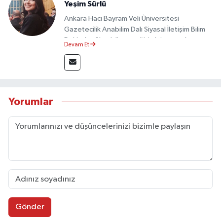
Yeşim Sürlü
Ankara Hacı Bayram Veli Üniversitesi
Gazetecilik Anabilim Dalı Siyasal İletişim Bilim
Dalı’nda yüksek lisans eğitimini tamamlamıştır.
Devam Et
Sosyal medya platformları ve seçimlere dair
akademik çalışmalar gerçekleştirmiştir.
Taşköprü Postası internet haber sitesinde
internet editörü olarak görev yapmaktadır.
Yorumlar
Gönder