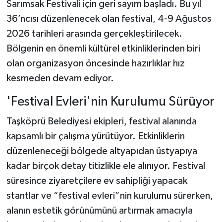
Sarımsak Festivali için geri sayım başladı. Bu yıl
36’ncısı düzenlenecek olan festival, 4-9 Ağustos
Şenpazar Haberleri
2026 tarihleri arasında gerçekleştirilecek.
Bölgenin en önemli kültürel etkinliklerinden biri
Seydiler Haberleri
olan organizasyon öncesinde hazırlıklar hız
Taşköprü Haberleri
kesmeden devam ediyor.
Tosya Haberleri
'Festival Evleri'nin Kurulumu Sürüyor
Taşköprü Belediyesi ekipleri, festival alanında
Karadeniz Haberleri
kapsamlı bir çalışma yürütüyor. Etkinliklerin
Ulusal Haberler
düzenleneceği bölgede altyapıdan üstyapıya
kadar birçok detay titizlikle ele alınıyor. Festival
Teknoloji Haberleri
süresince ziyaretçilere ev sahipliği yapacak
stantlar ve “festival evleri”nin kurulumu sürerken,
Siyaset Haberleri
alanın estetik görünümünü artırmak amacıyla