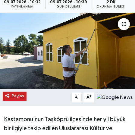
09.07.2026 - 10:32
09.07.2026 - 10:39
2 DK
YAYINLANMA
GÜNCELLEME
OKUNMA SÜRESI
Daday Haberleri
Devrekani Haberleri
Doğanyurt Haberleri
Hanönü Haberleri
İhsangazi Haberleri
İnebolu Haberleri
Paylaş
-
+
A
A
Küre Haberleri
Merkez Haberleri
Kastamonu’nun Taşköprü ilçesinde her yıl büyük
bir ilgiyle takip edilen Uluslararası Kültür ve
Pınarbaşı Haberleri